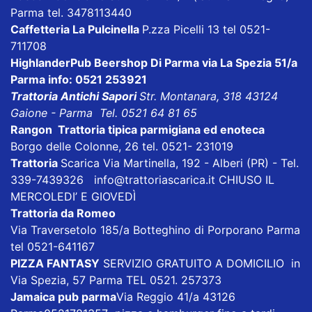
Parma tel. 3478113440
Caffetteria La Pulcinella
P.zza Picelli 13 tel 0521-
711708
HighlanderPub Beershop Di Parma
via La Spezia 51/a
Parma info: 0521 253921
Trattoria Antichi Sapori
Str. Montanara, 318 43124
Gaione - Parma Tel. 0521 64 81 65
Rangon Trattoria tipica parmigiana ed enoteca
Borgo delle Colonne, 26 tel. 0521- 231019
Trattoria
Scarica
Via Martinella, 192 - Alberi (PR) - Tel.
339-7439326
info@trattoriascarica.it
CHIUSO IL
MERCOLEDI’ E GIOVEDÌ
Trattoria da Romeo
Via Traversetolo 185/a Botteghino di Porporano Parma
tel 0521-641167
PIZZA FANTASY
SERVIZIO GRATUITO A DOMICILIO in
Via Spezia, 57 Parma TEL 0521. 257373
Jamaica pub parma
Via Reggio 41/a 43126