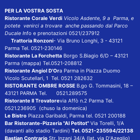
PER LA VOSTRA SOSTA
Ristorante Corale Verdi
Vicolo Asdente, 9 a Parma, e
potete venirci a trovare anche passando dal Parco
Ducale I
nfo e prenotazioni 0521/237912
Trattoria Ronzoni
- Via Bruno Longhi, 3 - 43121
Parma Tel. 0521-230146
Ristorante La Forchetta
Borgo S.Biagio 6/D – 43121
Parma
(mappa)
Tel.0521-208812
Ristorante Angiol D'Or
a Parma in Piazza Duomo
Vicolo Scutellari, 1 Tel. 0521 282632
RISTORANTE OMBRE ROSSE
B.go G. Tommasini, 18 –
43121 PARMA Tel. 0521.289575
Ristorante Il Trovatore
via Affò n.2 Parma Tel.
0521.236905 (chuso la domenica)
Le Bistro
Piazza Garibaldi, Parma tel. 0521 200188
Bar Ristorante-Pizzeria "Al Petitot"
Via Torelli, 1/A
(davanti allo stadio Tardini)
Tel. 0521-235594/22138
Bastian Contrario
Str. Inzani 34/A (lat. via D'Azeglio)