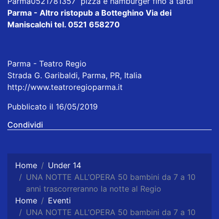
Parma0521781357 pizza e hamburger fino a tardi
Parma - Altro ristopub a Botteghino
Via dei
Maniscalchi tel. 0521 658270
Parma - Teatro Regio
Strada G. Garibaldi, Parma, PR, Italia
http://www.teatroregioparma.it
Pubblicato il 16/05/2019
Condividi
Home
Under 14
UNA NOTTE ALL’OPERA 50 bambini da 7 a 10
anni trascorreranno la notte al Regio
Home
Eventi
UNA NOTTE ALL’OPERA 50 bambini da 7 a 10