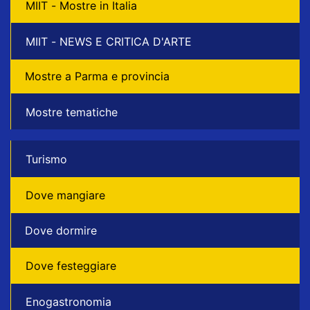
MIIT - Mostre in Italia
MIIT - NEWS E CRITICA D'ARTE
Mostre a Parma e provincia
Mostre tematiche
Turismo
Dove mangiare
Dove dormire
Dove festeggiare
Enogastronomia