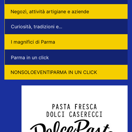
Negozì, attività artigiane e aziende
Curiosità, tradizioni e...
I magnifici di Parma
Parma in un click
NONSOLOEVENTIPARMA IN UN CLICK