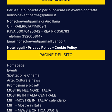
Per la tua pubblictà o per pubblicare un evento contatta
nonsoloeventiparma@yahoo.it
Nonsoloeventiparma di Airò Ilaria
C.F. RAILRI67A71M109N
P.IVA 03076420342 - REA PR 356783
Telefono
3926008147
Email
nonsoloeventiparma@yahoo.it
Note legali
-
Privacy Policy
-
Cookie Policy
PAGINE DEL SITO
Homepage
Eventi
Spettacoli e Cinema
Arte, Cultura e news
Promozioni e biglietti
MOSTRE NEL NORD ITALIA
MOSTRE IN ITALIA CENTRALE
MIIT -MOSTRE IN ITALIA: calendario
MIIT - Mostre in Italia
MIIT - NEWS E CRITICA D'ARTE