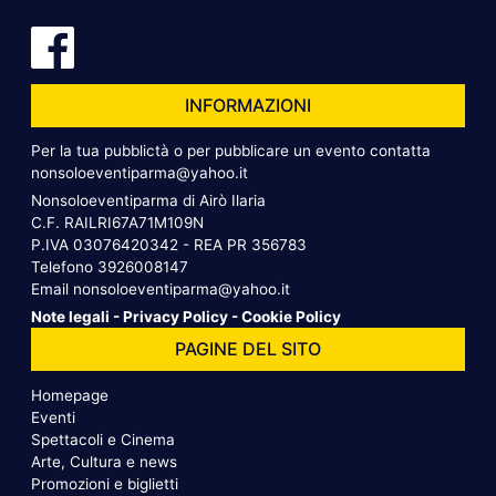
INFORMAZIONI
Per la tua pubblictà o per pubblicare un evento contatta
nonsoloeventiparma@yahoo.it
Nonsoloeventiparma di Airò Ilaria
C.F. RAILRI67A71M109N
P.IVA 03076420342 - REA PR 356783
Telefono
3926008147
Email
nonsoloeventiparma@yahoo.it
Note legali
-
Privacy Policy
-
Cookie Policy
PAGINE DEL SITO
Homepage
Eventi
Spettacoli e Cinema
Arte, Cultura e news
Promozioni e biglietti