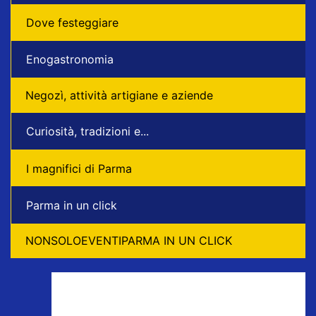
Dove festeggiare
Enogastronomia
Negozì, attività artigiane e aziende
Curiosità, tradizioni e...
I magnifici di Parma
Parma in un click
NONSOLOEVENTIPARMA IN UN CLICK