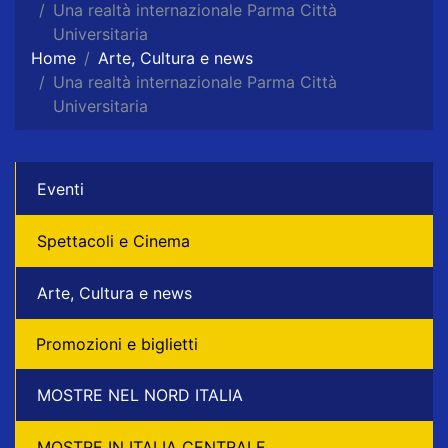
Una realtà internazionale Parma Città
Universitaria
Home
Arte, Cultura e news
Una realtà internazionale Parma Città
Universitaria
Eventi
Spettacoli e Cinema
Arte, Cultura e news
Promozioni e biglietti
MOSTRE NEL NORD ITALIA
MOSTRE IN ITALIA CENTRALE