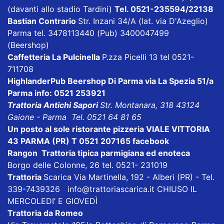
(davanti allo stadio Tardini)
Tel. 0521-235594/22138
Bastian Contrario
Str. Inzani 34/A (lat. via D'Azeglio)
Parma tel. 3478113440 (Pub) 3400047499
(Beershop)
Caffetteria La Pulcinella
P.zza Picelli 13 tel 0521-
711708
HighlanderPub Beershop Di Parma
via La Spezia 51/a
Parma info: 0521 253921
Trattoria Antichi Sapori
Str. Montanara, 318 43124
Gaione - Parma Tel. 0521 64 81 65
Un posto al sole ristorante pizzeria VIALE VITTORIA
43 PARMA (PR) T 0521 207165
facebook
Rangon Trattoria tipica parmigiana ed enoteca
Borgo delle Colonne, 26 tel. 0521- 231019
Trattoria
Scarica
Via Martinella, 192 - Alberi (PR) - Tel.
339-7439326
info@trattoriascarica.it
CHIUSO IL
MERCOLEDI’ E GIOVEDÌ
Trattoria da Romeo