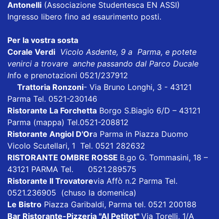
Antonelli
(Associazione Studentesca EN ASSI)
Ingresso libero fino ad esaurimento posti.
Per la vostra sosta
Corale Verdi
Vicolo Asdente, 9 a Parma, e potete
venirci a trovare anche passando dal Parco Ducale
I
nfo e prenotazioni 0521/237912
Trattoria Ronzoni
- Via Bruno Longhi, 3 - 43121
Parma Tel. 0521-230146
Ristorante La Forchetta
Borgo S.Biagio 6/D – 43121
Parma
(mappa)
Tel.0521-208812
Ristorante Angiol D'Or
a Parma in Piazza Duomo
Vicolo Scutellari, 1 Tel. 0521 282632
RISTORANTE OMBRE ROSSE
B.go G. Tommasini, 18 –
43121 PARMA Tel. 0521.289575
Ristorante Il Trovatore
via Affò n.2 Parma Tel.
0521.236905 (chuso la domenica)
Le Bistro
Piazza Garibaldi, Parma tel. 0521 200188
Bar Ristorante-Pizzeria "Al Petitot"
Via Torelli, 1/A