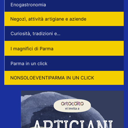
Enogastronomia
Negozì, attività artigiane e aziende
Curiosità, tradizioni e...
I magnifici di Parma
Parma in un click
NONSOLOEVENTIPARMA IN UN CLICK