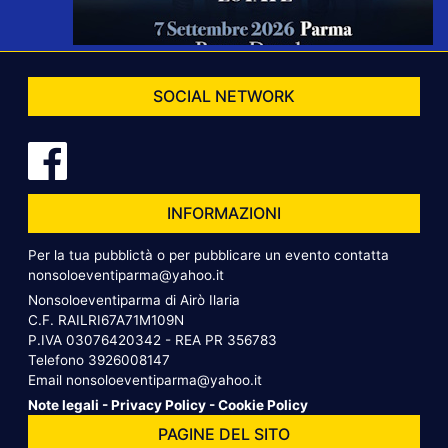
SOCIAL NETWORK
INFORMAZIONI
Per la tua pubblictà o per pubblicare un evento contatta
nonsoloeventiparma@yahoo.it
Nonsoloeventiparma di Airò Ilaria
C.F. RAILRI67A71M109N
P.IVA 03076420342 - REA PR 356783
Telefono
3926008147
Email
nonsoloeventiparma@yahoo.it
Note legali
-
Privacy Policy
-
Cookie Policy
PAGINE DEL SITO