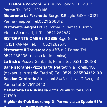
Trattoria Ronzoni
- Via Bruno Longhi, 3 - 43121
Parma Tel. 0521-230146
Ristorante La Forchetta
Borgo S.Biagio 6/D – 43121
Parma
(mappa)
Tel.0521-208812
Ristorante Angiol D'Or
a Parma in Piazza Duomo
Vicolo Scutellari, 1 Tel. 0521 282632
RISTORANTE OMBRE ROSSE
B.go G. Tommasini, 18 –
43121 PARMA Tel. 0521.289575
Ristorante Il Trovatore
via Affò n.2 Parma Tel.
0521.236905 (chuso la domenica)
Le Bistro
Piazza Garibaldi, Parma tel. 0521 200188
Bar Ristorante-Pizzeria "Al Petitot"
Via Torelli, 1/A
(davanti allo stadio Tardini)
Tel. 0521-235594/22138
Bastian Contrario
Str. Inzani 34/A (lat. via D'Azeglio)
Parma tel. 3478113440
Caffetteria La Pulcinella
P.zza Picelli 13 tel 0521-
711708
HighlanderPub Beershop Di Parma
via La Spezia 51/a