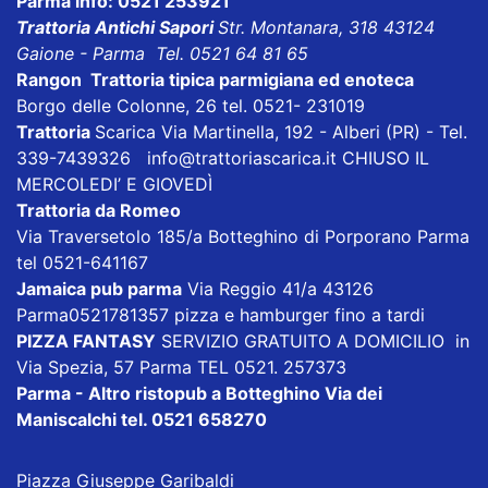
Parma info: 0521 253921
Trattoria Antichi Sapori
Str. Montanara, 318 43124
Gaione - Parma Tel. 0521 64 81 65
Rangon Trattoria tipica parmigiana ed enoteca
Borgo delle Colonne, 26 tel. 0521- 231019
Trattoria
Scarica
Via Martinella, 192 - Alberi (PR) - Tel.
339-7439326
info@trattoriascarica.it
CHIUSO IL
MERCOLEDI’ E GIOVEDÌ
Trattoria da Romeo
Via Traversetolo 185/a Botteghino di Porporano Parma
tel 0521-641167
Jamaica pub parma
Via Reggio 41/a 43126
Parma0521781357 pizza e hamburger fino a tardi
PIZZA FANTASY
SERVIZIO GRATUITO A DOMICILIO in
Via Spezia, 57 Parma TEL 0521. 257373
Parma - Altro ristopub a Botteghino
Via dei
Maniscalchi tel. 0521 658270
Piazza Giuseppe Garibaldi