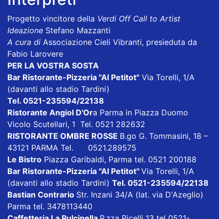
Progetto vincitore della
Verdi Off Call to Artist
Ideazione
Stefano Mazzanti
A cura di
Associazione Cieli Vibranti, presieduta da
Fabio Larovere
PER LA VOSTRA SOSTA
Bar Ristorante-Pizzeria "Al Petitot"
Via Torelli, 1/A
(davanti allo stadio Tardini)
Tel. 0521-235594/22138
Ristorante Angiol D'Or
a Parma in Piazza Duomo
Vicolo Scutellari, 1 Tel. 0521 282632
RISTORANTE OMBRE ROSSE
B.go G. Tommasini, 18 –
43121 PARMA Tel. 0521.289575
Le Bistro
Piazza Garibaldi, Parma tel. 0521 200188
Bar Ristorante-Pizzeria "Al Petitot"
Via Torelli, 1/A
(davanti allo stadio Tardini)
Tel. 0521-235594/22138
Bastian Contrario
Str. Inzani 34/A (lat. via D'Azeglio)
Parma tel. 3478113440
Caffetteria La Pulcinella
P.zza Picelli 13 tel 0521-