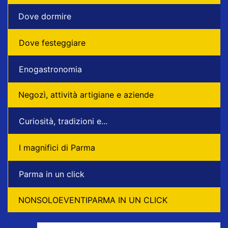
Dove dormire
Dove festeggiare
Enogastronomia
Negozì, attività artigiane e aziende
Curiosità, tradizioni e...
I magnifici di Parma
Parma in un click
NONSOLOEVENTIPARMA IN UN CLICK