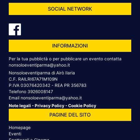
SOCIAL NETWORK
INFORMAZIONI
Per la tua pubblictà o per pubblicare un evento contatta
nonsoloeventiparma@yahoo.it
Nonsoloeventiparma di Airò Ilaria
C.F. RAILRI67A71M109N
P.IVA 03076420342 - REA PR 356783
Telefono
3926008147
Email
nonsoloeventiparma@yahoo.it
Note legali
-
Privacy Policy
-
Cookie Policy
PAGINE DEL SITO
Homepage
Eventi