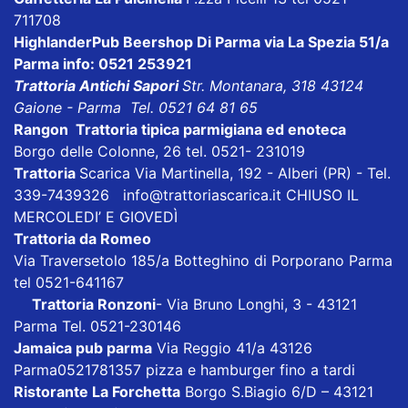
711708
HighlanderPub Beershop Di Parma
via La Spezia 51/a
Parma info: 0521 253921
Trattoria Antichi Sapori
Str. Montanara, 318 43124
Gaione - Parma Tel. 0521 64 81 65
Rangon Trattoria tipica parmigiana ed enoteca
Borgo delle Colonne, 26 tel. 0521- 231019
Trattoria
Scarica
Via Martinella, 192 - Alberi (PR) - Tel.
339-7439326
info@trattoriascarica.it
CHIUSO IL
MERCOLEDI’ E GIOVEDÌ
Trattoria da Romeo
Via Traversetolo 185/a Botteghino di Porporano Parma
tel 0521-641167
Trattoria Ronzoni
- Via Bruno Longhi, 3 - 43121
Parma Tel. 0521-230146
Jamaica pub parma
Via Reggio 41/a 43126
Parma0521781357 pizza e hamburger fino a tardi
Ristorante La Forchetta
Borgo S.Biagio 6/D – 43121