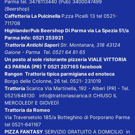
Parma tel. 3478113440 (Pub) 3400047499
(Beershop)
Caffetteria La Pulcinella
P.zza Picelli 13 tel 0521-
711708
HighlanderPub Beershop Di Parma
via La Spezia 51/a
Parma info: 0521 253921
Trattoria Antichi Sapori
Str. Montanara, 318 43124
Gaione - Parma Tel. 0521 64 81 65
Un posto al sole ristorante pizzeria VIALE VITTORIA
43 PARMA (PR) T 0521 207165
facebook
Rangon Trattoria tipica parmigiana ed enoteca
Borgo delle Colonne, 26 tel. 0521- 231019
Trattoria
Scarica
Via Martinella, 192 - Alberi (PR) - Tel.
0521/648130
info@trattoriascarica.it
CHIUSO IL
MERCOLEDI’ E GIOVEDÌ
Trattoria da Romeo
Via Traversetolo 185/a Botteghino di Porporano Parma
tel 0521-641167
PIZZA FANTASY
SERVIZIO GRATUITO A DOMICILIO in