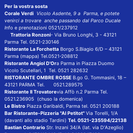
Per la vostra sosta
Corale Verdi
Vicolo Asdente, 9 a Parma, e potete
venirci a trovare anche passando dal Parco Ducale
I
nfo e prenotazioni 0521/237912
Trattoria Ronzoni
- Via Bruno Longhi, 3 - 43121
Parma Tel. 0521-230146
Ristorante La Forchetta
Borgo S.Biagio 6/D – 43121
Parma
(mappa)
Tel.0521-208812
Ristorante Angiol D'Or
a Parma in Piazza Duomo
Vicolo Scutellari, 1 Tel. 0521 282632
RISTORANTE OMBRE ROSSE
B.go G. Tommasini, 18 –
43121 PARMA Tel. 0521.289575
Ristorante Il Trovatore
via Affò n.2 Parma Tel.
0521.236905 (chuso la domenica)
Le Bistro
Piazza Garibaldi, Parma tel. 0521 200188
Bar Ristorante-Pizzeria "Al Petitot"
Via Torelli, 1/A
(davanti allo stadio Tardini)
Tel. 0521-235594/22138
Bastian Contrario
Str. Inzani 34/A (lat. via D'Azeglio)