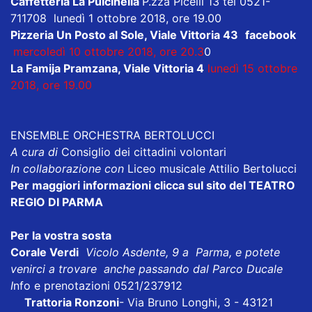
Caffetteria La Pulcinella
P.zza Picelli 13 tel 0521-
711708 lunedì 1 ottobre 2018, ore 19.00
Pizzeria Un Posto al Sole, Viale Vittoria 43
facebook
mercoledì 10 ottobre 2018, ore 20.3
0
La Famija Pramzana, Viale Vittoria 4
lunedì 15 ottobre
2018, ore 19.00
ENSEMBLE ORCHESTRA BERTOLUCCI
A cura di
Consiglio dei cittadini volontari
In collaborazione con
Liceo musicale Attilio Bertolucci
Per maggiori informazioni clicca sul sito del TEATRO
REGIO DI PARMA
Per la vostra sosta
Corale Verdi
Vicolo Asdente, 9 a Parma, e potete
venirci a trovare anche passando dal Parco Ducale
I
nfo e prenotazioni 0521/237912
Trattoria Ronzoni
- Via Bruno Longhi, 3 - 43121