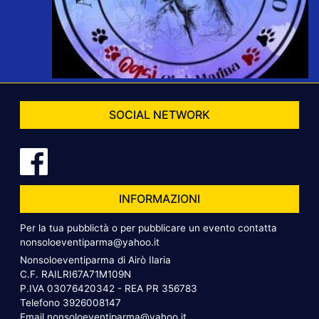
SOCIAL NETWORK
INFORMAZIONI
Per la tua pubblictà o per pubblicare un evento contatta
nonsoloeventiparma@yahoo.it
Nonsoloeventiparma di Airò Ilaria
C.F. RAILRI67A71M109N
P.IVA 03076420342 - REA PR 356783
Telefono
3926008147
Email
nonsoloeventiparma@yahoo.it