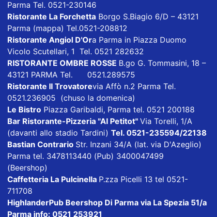
Parma Tel. 0521-230146
Ristorante La Forchetta
Borgo S.Biagio 6/D – 43121
Parma
(mappa)
Tel.0521-208812
Ristorante Angiol D'Or
a Parma in Piazza Duomo
Vicolo Scutellari, 1 Tel. 0521 282632
RISTORANTE OMBRE ROSSE
B.go G. Tommasini, 18 –
43121 PARMA Tel. 0521.289575
Ristorante Il Trovatore
via Affò n.2 Parma Tel.
0521.236905 (chuso la domenica)
Le Bistro
Piazza Garibaldi, Parma tel. 0521 200188
Bar Ristorante-Pizzeria "Al Petitot"
Via Torelli, 1/A
(davanti allo stadio Tardini)
Tel. 0521-235594/22138
Bastian Contrario
Str. Inzani 34/A (lat. via D'Azeglio)
Parma tel. 3478113440 (Pub) 3400047499
(Beershop)
Caffetteria La Pulcinella
P.zza Picelli 13 tel 0521-
711708
HighlanderPub Beershop Di Parma
via La Spezia 51/a
Parma info: 0521 253921