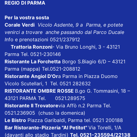
REGIO DI PARMA
Per la vostra sosta
Corale Verdi
Vicolo Asdente, 9 a Parma, e potete
venirci a trovare anche passando dal Parco Ducale
I
nfo e prenotazioni 0521/237912
Trattoria Ronzoni
- Via Bruno Longhi, 3 - 43121
Parma Tel. 0521-230146
Ristorante La Forchetta
Borgo S.Biagio 6/D – 43121
Parma
(mappa)
Tel.0521-208812
Ristorante Angiol D'Or
a Parma in Piazza Duomo
Vicolo Scutellari, 1 Tel. 0521 282632
RISTORANTE OMBRE ROSSE
B.go G. Tommasini, 18 –
43121 PARMA Tel. 0521.289575
Ristorante Il Trovatore
via Affò n.2 Parma Tel.
0521.236905 (chuso la domenica)
Le Bistro
Piazza Garibaldi, Parma tel. 0521 200188
Bar Ristorante-Pizzeria "Al Petitot"
Via Torelli, 1/A
(davanti allo stadio Tardini)
Tel. 0521-235594/22138