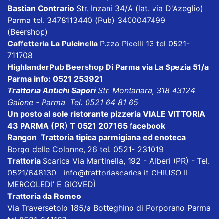
Bastian Contrario
Str. Inzani 34/A (lat. via D'Azeglio)
Parma tel. 3478113440 (Pub) 3400047499
(Beershop)
Caffetteria La Pulcinella
P.zza Picelli 13 tel 0521-
711708
HighlanderPub Beershop Di Parma
via La Spezia 51/a
Parma info: 0521 253921
Trattoria Antichi Sapori
Str. Montanara, 318 43124
Gaione - Parma Tel. 0521 64 81 65
Un posto al sole ristorante pizzeria VIALE VITTORIA
43 PARMA (PR) T 0521 207165
facebook
Rangon Trattoria tipica parmigiana ed enoteca
Borgo delle Colonne, 26 tel. 0521- 231019
Trattoria
Scarica
Via Martinella, 192 - Alberi (PR) - Tel.
0521/648130
info@trattoriascarica.it
CHIUSO IL
MERCOLEDI’ E GIOVEDÌ
Trattoria da Romeo
Via Traversetolo 185/a Botteghino di Porporano Parma