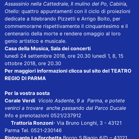
Assassinio nella Cattedrale, Il mulino del Po, Cabiria,
Otello
: quattro appuntamenti con il ciclo di proiezioni
dedicate a Ildebrando Pizzetti e Arrigo Boito, per
commemorarne rispettivamente il cinquantesimo e il
centenario della morte e rendere omaggio al loro
genio artistico e musicale.
Casa della Musica, Sala dei concerti
lunedì 24 settembre 2018, ore 20.30 lunedì 1, 8, 15
ottobre 2018, ore 20.30
Per maggiori informazioni clicca sul sito del TEATRO
REGIO DI PARMA
Per la vostra sosta
Corale Verdi
Vicolo Asdente, 9 a Parma, e potete
venirci a trovare anche passando dal Parco Ducale
I
nfo e prenotazioni 0521/237912
Trattoria Ronzoni
- Via Bruno Longhi, 3 - 43121
Parma Tel. 0521-230146
Ristorante La Forchetta
Borgo S.Biagio 6/D – 43121