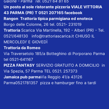
Gaione - Parma Tel. 0521 64 81 65
Un posto al sole ristorante pizzeria VIALE VITTORIA
43 PARMA (PR) T 0521 207165
facebook
Rangon Trattoria tipica parmigiana ed enoteca
Borgo delle Colonne, 26 tel. 0521- 231019
Trattoria
Scarica
Via Martinella, 192 - Alberi (PR) - Tel.
0521/648130
info@trattoriascarica.it
CHIUSO IL
MERCOLEDI’ E GIOVEDÌ
Trattoria da Romeo
Via Traversetolo 185/a Botteghino di Porporano Parma
tel 0521-641167
PIZZA FANTASY
SERVIZIO GRATUITO A DOMICILIO in
Via Spezia, 57 Parma TEL 0521. 257373
Jamaica pub parma
Via Reggio 41/a 43126
Parma0521781357 pizza e hamburger fino a tardi