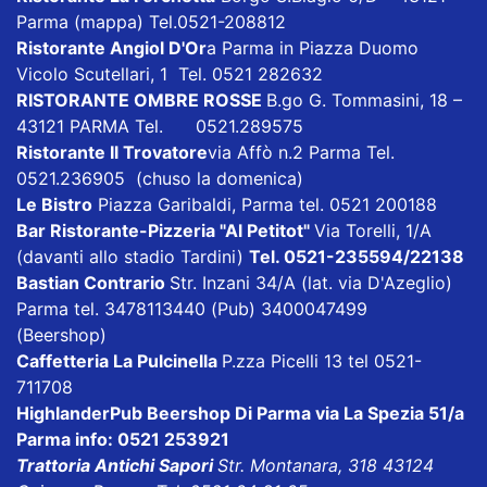
Parma
(mappa)
Tel.0521-208812
Ristorante Angiol D'Or
a Parma in Piazza Duomo
Vicolo Scutellari, 1 Tel. 0521 282632
RISTORANTE OMBRE ROSSE
B.go G. Tommasini, 18 –
43121 PARMA Tel. 0521.289575
Ristorante Il Trovatore
via Affò n.2 Parma Tel.
0521.236905 (chuso la domenica)
Le Bistro
Piazza Garibaldi, Parma tel. 0521 200188
Bar Ristorante-Pizzeria "Al Petitot"
Via Torelli, 1/A
(davanti allo stadio Tardini)
Tel. 0521-235594/22138
Bastian Contrario
Str. Inzani 34/A (lat. via D'Azeglio)
Parma tel. 3478113440 (Pub) 3400047499
(Beershop)
Caffetteria La Pulcinella
P.zza Picelli 13 tel 0521-
711708
HighlanderPub Beershop Di Parma
via La Spezia 51/a
Parma info: 0521 253921
Trattoria Antichi Sapori
Str. Montanara, 318 43124