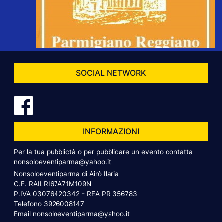
SOCIAL NETWORK
INFORMAZIONI
Per la tua pubblictà o per pubblicare un evento contatta
nonsoloeventiparma@yahoo.it
Nonsoloeventiparma di Airò Ilaria
C.F. RAILRI67A71M109N
P.IVA 03076420342 - REA PR 356783
Telefono
3926008147
Email
nonsoloeventiparma@yahoo.it