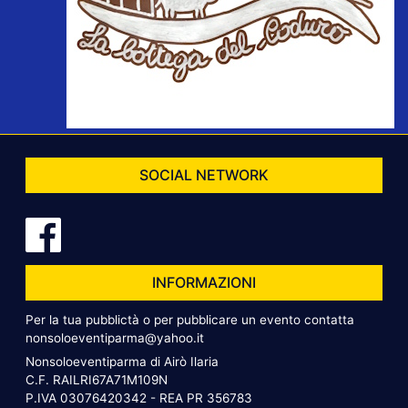
SOCIAL NETWORK
INFORMAZIONI
Per la tua pubblictà o per pubblicare un evento contatta
nonsoloeventiparma@yahoo.it
Nonsoloeventiparma di Airò Ilaria
C.F. RAILRI67A71M109N
P.IVA 03076420342 - REA PR 356783