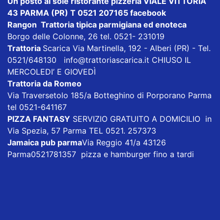
Un posto al sole ristorante pizzeria VIALE VITTORIA
43 PARMA (PR) T 0521 207165
facebook
Rangon Trattoria tipica parmigiana ed enoteca
Borgo delle Colonne, 26 tel. 0521- 231019
Trattoria
Scarica
Via Martinella, 192 - Alberi (PR) - Tel.
0521/648130
info@trattoriascarica.it
CHIUSO IL
MERCOLEDI’ E GIOVEDÌ
Trattoria da Romeo
Via Traversetolo 185/a Botteghino di Porporano Parma
tel 0521-641167
PIZZA FANTASY
SERVIZIO GRATUITO A DOMICILIO in
Via Spezia, 57 Parma TEL 0521. 257373
Jamaica pub parma
Via Reggio 41/a 43126
Parma0521781357 pizza e hamburger fino a tardi