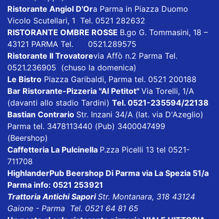
Ristorante Angiol D'Or
a Parma in Piazza Duomo
Vicolo Scutellari, 1 Tel. 0521 282632
RISTORANTE OMBRE ROSSE
B.go G. Tommasini, 18 –
43121 PARMA Tel. 0521.289575
Ristorante Il Trovatore
via Affò n.2 Parma Tel.
0521.236905 (chuso la domenica)
Le Bistro
Piazza Garibaldi, Parma tel. 0521 200188
Bar Ristorante-Pizzeria "Al Petitot"
Via Torelli, 1/A
(davanti allo stadio Tardini)
Tel. 0521-235594/22138
Bastian Contrario
Str. Inzani 34/A (lat. via D'Azeglio)
Parma tel. 3478113440 (Pub) 3400047499
(Beershop)
Caffetteria La Pulcinella
P.zza Picelli 13 tel 0521-
711708
HighlanderPub Beershop Di Parma
via La Spezia 51/a
Parma info: 0521 253921
Trattoria Antichi Sapori
Str. Montanara, 318 43124
Gaione - Parma Tel. 0521 64 81 65