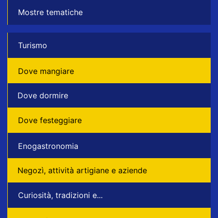
Mostre tematiche
Turismo
Dove mangiare
Dove dormire
Dove festeggiare
Enogastronomia
Negozì, attività artigiane e aziende
Curiosità, tradizioni e...