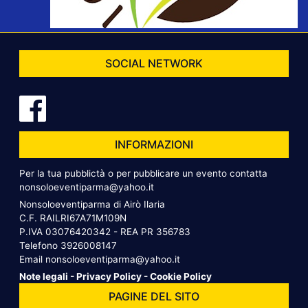
SOCIAL NETWORK
INFORMAZIONI
Per la tua pubblictà o per pubblicare un evento contatta
nonsoloeventiparma@yahoo.it
Nonsoloeventiparma di Airò Ilaria
C.F. RAILRI67A71M109N
P.IVA 03076420342 - REA PR 356783
Telefono
3926008147
Email
nonsoloeventiparma@yahoo.it
Note legali
-
Privacy Policy
-
Cookie Policy
PAGINE DEL SITO