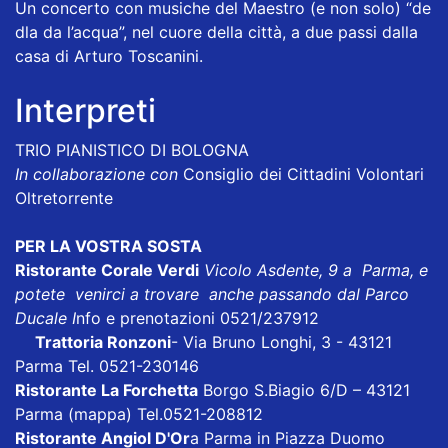
Un concerto con musiche del Maestro (e non solo) “de
dla da l’acqua”, nel cuore della città, a due passi dalla
casa di Arturo Toscanini.
Interpreti
TRIO PIANISTICO DI BOLOGNA
In collaborazione con
Consiglio dei Cittadini Volontari
Oltretorrente
PER LA VOSTRA SOSTA
Ristorante Corale Verdi
Vicolo Asdente, 9 a Parma, e
potete venirci a trovare anche passando dal Parco
Ducale I
nfo e prenotazioni 0521/237912
Trattoria Ronzoni
- Via Bruno Longhi, 3 - 43121
Parma Tel. 0521-230146
Ristorante La Forchetta
Borgo S.Biagio 6/D – 43121
Parma
(mappa)
Tel.0521-208812
Ristorante Angiol D'Or
a Parma in Piazza Duomo