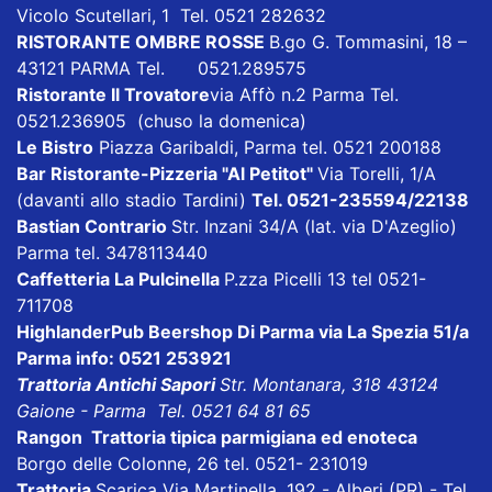
Vicolo Scutellari, 1 Tel. 0521 282632
RISTORANTE OMBRE ROSSE
B.go G. Tommasini, 18 –
43121 PARMA Tel. 0521.289575
Ristorante Il Trovatore
via Affò n.2 Parma Tel.
0521.236905 (chuso la domenica)
Le Bistro
Piazza Garibaldi, Parma tel. 0521 200188
Bar Ristorante-Pizzeria "Al Petitot"
Via Torelli, 1/A
(davanti allo stadio Tardini)
Tel. 0521-235594/22138
Bastian Contrario
Str. Inzani 34/A (lat. via D'Azeglio)
Parma tel. 3478113440
Caffetteria La Pulcinella
P.zza Picelli 13 tel 0521-
711708
HighlanderPub Beershop Di Parma
via La Spezia 51/a
Parma info: 0521 253921
Trattoria Antichi Sapori
Str. Montanara, 318 43124
Gaione - Parma Tel. 0521 64 81 65
Rangon Trattoria tipica parmigiana ed enoteca
Borgo delle Colonne, 26 tel. 0521- 231019
Trattoria
Scarica
Via Martinella, 192 - Alberi (PR) - Tel.