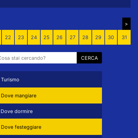
>
22
23
24
25
26
27
28
29
30
31
CERCA
Turismo
Dove mangiare
Dove dormire
Dove festeggiare