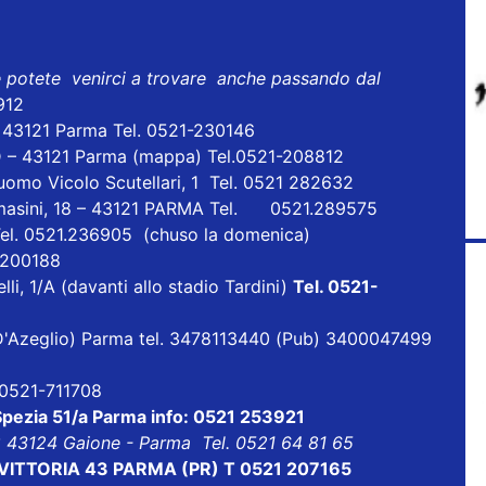
e potete venirci a trovare anche passando dal
912
- 43121 Parma Tel. 0521-230146
D – 43121 Parma
(mappa)
Tel.0521-208812
uomo Vicolo Scutellari, 1 Tel. 0521 282632
masini, 18 – 43121 PARMA Tel. 0521.289575
Tel. 0521.236905 (chuso la domenica)
1 200188
lli, 1/A (davanti allo stadio Tardini)
Tel. 0521-
ia D'Azeglio) Parma tel. 3478113440 (Pub) 3400047499
l 0521-711708
 Spezia 51/a Parma info: 0521 253921
8 43124 Gaione - Parma Tel. 0521 64 81 65
ALE VITTORIA 43 PARMA (PR) T 0521 207165