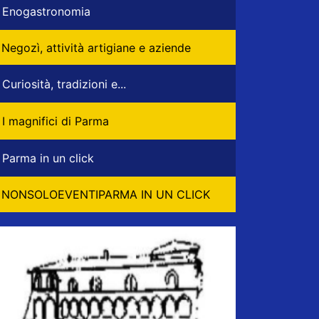
Enogastronomia
Negozì, attività artigiane e aziende
Curiosità, tradizioni e...
I magnifici di Parma
Parma in un click
NONSOLOEVENTIPARMA IN UN CLICK