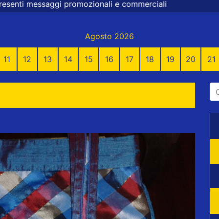
zionali e commerciali
Agosto 2026
11
12
13
14
15
16
17
18
19
20
21