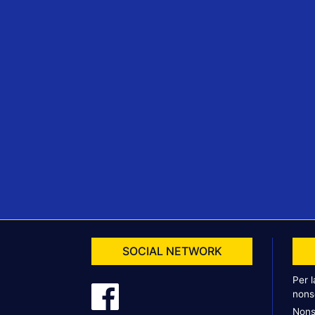
SOCIAL NETWORK
Per 
nons
Nons