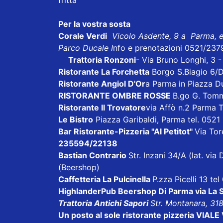
Per la vostra sosta
Corale Verdi
Vicolo Asdente, 9 a Parma, 
Parco Ducale I
nfo e prenotazioni 0521/237
Trattoria Ronzoni
- Via Bruno Longhi, 3 
Ristorante La Forchetta
Borgo S.Biagio 6/
Ristorante Angiol D'Or
a Parma in Piazza D
RISTORANTE OMBRE ROSSE
B.go G. Tom
Ristorante Il Trovatore
via Affò n.2 Parma 
Le Bistro
Piazza Garibaldi, Parma tel. 052
Bar Ristorante-Pizzeria "Al Petitot"
Via Tore
235594/22138
Bastian Contrario
Str. Inzani 34/A (lat. v
(Beershop)
Caffetteria La Pulcinella
P.zza Picelli 13 te
HighlanderPub Beershop Di Parma
via La
Trattoria Antichi Sapori
Str. Montanara, 31
Un posto al sole ristorante pizzeria VI