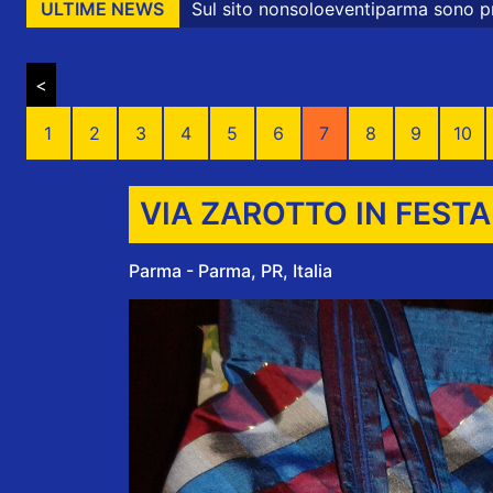
Sul sito nonsoloeventiparma sono presenti messaggi promo
ULTIME NEWS
<
1
2
3
4
5
6
7
8
9
10
VIA ZAROTTO IN FESTA
Parma - Parma, PR, Italia