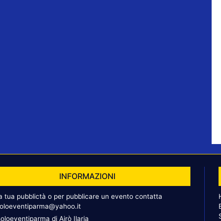
INFORMAZIONI
la tua pubblictà o per pubblicare un evento contatta
oloeventiparma@yahoo.it
oloeventiparma di Airò Ilaria