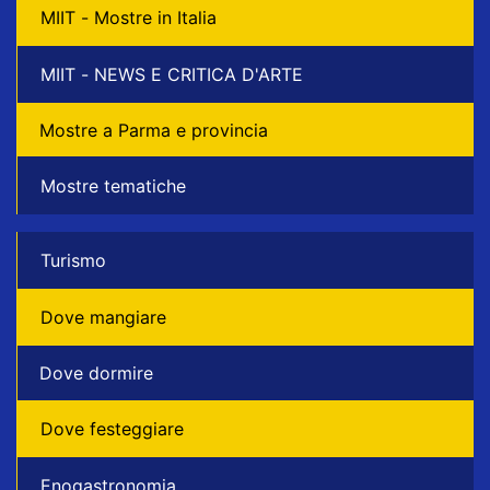
MIIT - Mostre in Italia
MIIT - NEWS E CRITICA D'ARTE
Mostre a Parma e provincia
Mostre tematiche
Turismo
Dove mangiare
Dove dormire
Dove festeggiare
Enogastronomia