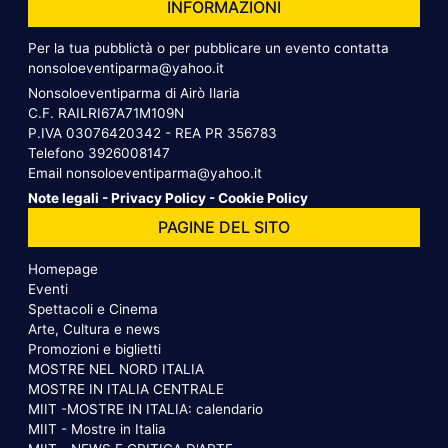
INFORMAZIONI
Per la tua pubblictà o per pubblicare un evento contatta
nonsoloeventiparma@yahoo.it
Nonsoloeventiparma di Airò Ilaria
C.F. RAILRI67A71M109N
P.IVA 03076420342 - REA PR 356783
Telefono
3926008147
Email
nonsoloeventiparma@yahoo.it
Note legali
-
Privacy Policy
-
Cookie Policy
PAGINE DEL SITO
Homepage
Eventi
Spettacoli e Cinema
Arte, Cultura e news
Promozioni e biglietti
MOSTRE NEL NORD ITALIA
MOSTRE IN ITALIA CENTRALE
MIIT -MOSTRE IN ITALIA: calendario
MIIT - Mostre in Italia