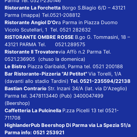
Parma Tel. 0521-230146
Ristorante La Forchetta
Borgo S.Biagio 6/D – 43121
Parma
(mappa)
Tel.0521-208812
Ristorante Angiol D'Or
a Parma in Piazza Duomo
Vicolo Scutellari, 1 Tel. 0521 282632
RISTORANTE OMBRE ROSSE
B.go G. Tommasini, 18 –
43121 PARMA Tel. 0521.289575
Ristorante Il Trovatore
via Affò n.2 Parma Tel.
0521.236905 (chuso la domenica)
Le Bistro
Piazza Garibaldi, Parma tel. 0521 200188
Bar Ristorante-Pizzeria "Al Petitot"
Via Torelli, 1/A
(davanti allo stadio Tardini)
Tel. 0521-235594/22138
Bastian Contrario
Str. Inzani 34/A (lat. via D'Azeglio)
Parma tel. 3478113440 (Pub) 3400047499
(Beershop)
Caffetteria La Pulcinella
P.zza Picelli 13 tel 0521-
711708
HighlanderPub Beershop Di Parma
via La Spezia 51/a
Parma info: 0521 253921