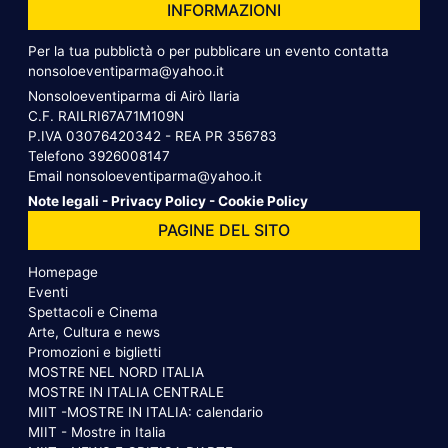
INFORMAZIONI
Per la tua pubblictà o per pubblicare un evento contatta
nonsoloeventiparma@yahoo.it
Nonsoloeventiparma di Airò Ilaria
C.F. RAILRI67A71M109N
P.IVA 03076420342 - REA PR 356783
Telefono
3926008147
Email
nonsoloeventiparma@yahoo.it
Note legali
-
Privacy Policy
-
Cookie Policy
PAGINE DEL SITO
Homepage
Eventi
Spettacoli e Cinema
Arte, Cultura e news
Promozioni e biglietti
MOSTRE NEL NORD ITALIA
MOSTRE IN ITALIA CENTRALE
MIIT -MOSTRE IN ITALIA: calendario
MIIT - Mostre in Italia