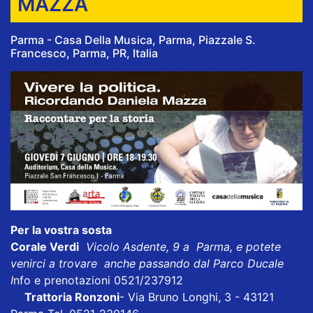
MAZZA
Parma - Casa Della Musica, Parma, Piazzale S.
Francesco, Parma, PR, Italia
Per la vostra sosta
Corale Verdi
Vicolo Asdente, 9 a Parma, e potete
venirci a trovare anche passando dal Parco Ducale
I
nfo e prenotazioni 0521/237912
Trattoria Ronzoni
- Via Bruno Longhi, 3 - 43121