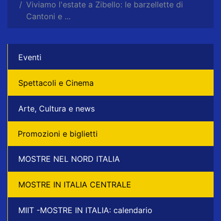
Viviamo l'estate a Zibello: le barzellette di
Cantoni e ...
Eventi
Spettacoli e Cinema
Arte, Cultura e news
Promozioni e biglietti
MOSTRE NEL NORD ITALIA
MOSTRE IN ITALIA CENTRALE
MIIT -MOSTRE IN ITALIA: calendario