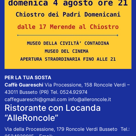
PER LA TUA SOSTA
Caffè Guareschi
Via Processione, 158 Roncole Verdi –
43011 Busseto (PR) Tel. 0524.92974
caffeguareschi@gmail.com
info@alleroncole.it
Ristorante con Locanda
“AlleRoncole”
Via della Processione, 179 Roncole Verdi Busseto Tel.: