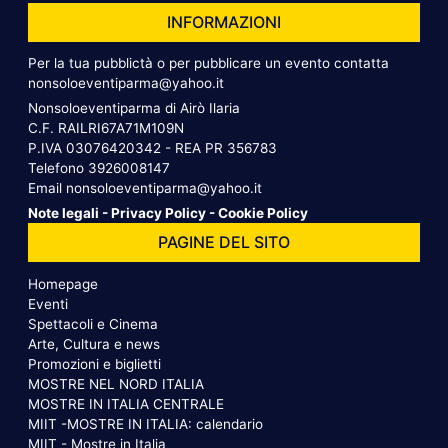
INFORMAZIONI
Per la tua pubblictà o per pubblicare un evento contatta
nonsoloeventiparma@yahoo.it
Nonsoloeventiparma di Airò Ilaria
C.F. RAILRI67A71M109N
P.IVA 03076420342 - REA PR 356783
Telefono
3926008147
Email
nonsoloeventiparma@yahoo.it
Note legali
-
Privacy Policy
-
Cookie Policy
PAGINE DEL SITO
Homepage
Eventi
Spettacoli e Cinema
Arte, Cultura e news
Promozioni e biglietti
MOSTRE NEL NORD ITALIA
MOSTRE IN ITALIA CENTRALE
MIIT -MOSTRE IN ITALIA: calendario
MIIT - Mostre in Italia