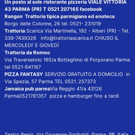
Un posto al sole ristorante pizzeria VIALE VITTORIA
43 PARMA (PR) T 0521 207165
facebook
Rangon Trattoria tipica parmigiana ed enoteca
Borgo delle Colonne, 26 tel. 0521- 231019
Trattoria
Scarica
Via Martinella, 192 - Alberi (PR) - Tel.
339-7439326
info@trattoriascarica.it
CHIUSO IL
MERCOLEDI’ E GIOVEDÌ
Trattoria da Romeo
Via Traversetolo 185/a Botteghino di Porporano Parma
tel 0521-641167
PIZZA FANTASY
SERVIZIO GRATUITO A DOMICILIO in
Via Spezia, 57 Parma TEL 0521. 257373
Jamaica pub parma
Via Reggio 41/a 43126
Parma0521781357 pizza e hamburger fino a tardi
Teatro Regio, Via Giuseppe Garibaldi, Parma, PR, Italia