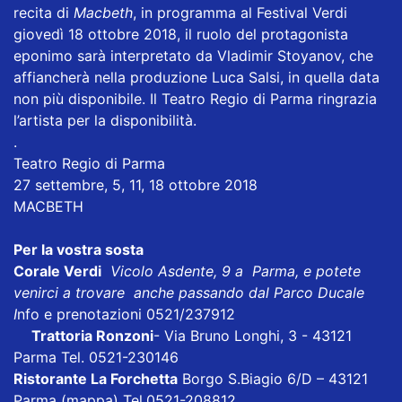
recita di
Macbeth
, in programma al Festival Verdi
giovedì 18 ottobre 2018, il ruolo del protagonista
eponimo sarà interpretato da Vladimir Stoyanov, che
affiancherà nella produzione Luca Salsi, in quella data
non più disponibile. Il Teatro Regio di Parma ringrazia
l’artista per la disponibilità.
.
Teatro Regio di Parma
27 settembre, 5, 11, 18 ottobre 2018
MACBETH
Per la vostra sosta
Corale Verdi
Vicolo Asdente, 9 a Parma, e potete
venirci a trovare anche passando dal Parco Ducale
I
nfo e prenotazioni 0521/237912
Trattoria Ronzoni
- Via Bruno Longhi, 3 - 43121
Parma Tel. 0521-230146
Ristorante La Forchetta
Borgo S.Biagio 6/D – 43121
Parma
(mappa)
Tel.0521-208812