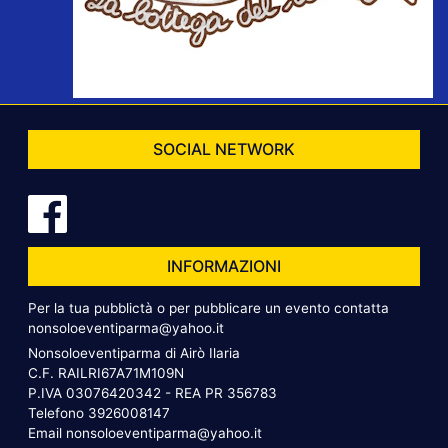
SOCIAL NETWORK
INFORMAZIONI
Per la tua pubblictà o per pubblicare un evento contatta
nonsoloeventiparma@yahoo.it
Nonsoloeventiparma di Airò Ilaria
C.F. RAILRI67A71M109N
P.IVA 03076420342 - REA PR 356783
Telefono
3926008147
Email
nonsoloeventiparma@yahoo.it