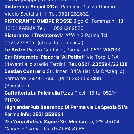
Ristorante Angiol D'Or
a Parma in Piazza Duomo
Vicolo Scutellari, 1 Tel. 0521 282632
RISTORANTE OMBRE ROSSE
B.go G. Tommasini, 18 –
43121 PARMA Tel. 0521.289575
Ristorante Il Trovatore
via Affò n.2 Parma Tel.
0521.236905 (chuso la domenica)
Le Bistro
Piazza Garibaldi, Parma tel. 0521 200188
Bar Ristorante-Pizzeria "Al Petitot"
Via Torelli, 1/A
(davanti allo stadio Tardini)
Tel. 0521-235594/22138
Bastian Contrario
Str. Inzani 34/A (lat. via D'Azeglio)
Parma tel. 3478113440 (Pub) 3400047499
(Beershop)
Caffetteria La Pulcinella
P.zza Picelli 13 tel 0521-
711708
HighlanderPub Beershop Di Parma
via La Spezia 51/a
Parma info: 0521 253921
Trattoria Antichi Sapori
Str. Montanara, 318 43124
Gaione - Parma Tel. 0521 64 81 65