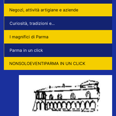
Negozì, attività artigiane e aziende
Curiosità, tradizioni e...
I magnifici di Parma
Parma in un click
NONSOLOEVENTIPARMA IN UN CLICK