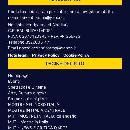
Per la tua pubblictà o per pubblicare un evento contatta
nonsoloeventiparma@yahoo.it
Nonsoloeventiparma di Airò Ilaria
C.F. RAILRI67A71M109N
P.IVA 03076420342 - REA PR 356783
Telefono
3926008147
Email
nonsoloeventiparma@yahoo.it
Note legali
-
Privacy Policy
-
Cookie Policy
PAGINE DEL SITO
Homepage
Eventi
Spettacoli e Cinema
Arte, Cultura e news
Promozioni e biglietti
MOSTRE NEL NORD ITALIA
MOSTRE IN ITALIA CENTRALE
MIIT -MOSTRE IN ITALIA: calendario
MIIT - Mostre in Italia
MIIT - NEWS E CRITICA D'ARTE