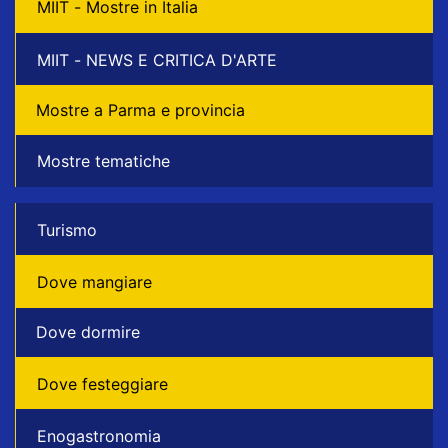
MIIT - Mostre in Italia
MIIT - NEWS E CRITICA D'ARTE
Mostre a Parma e provincia
Mostre tematiche
Turismo
Dove mangiare
Dove dormire
Dove festeggiare
Enogastronomia