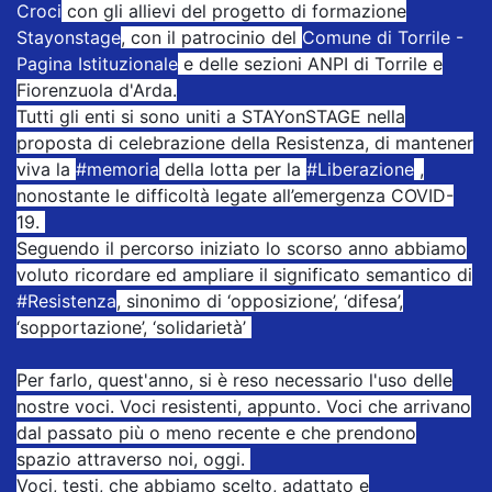
Croci
con gli allievi del progetto di formazione
Stayonstage
, con il patrocinio del
Comune di Torrile -
Pagina Istituzionale
e delle sezioni ANPI di Torrile e
Fiorenzuola d'Arda.
Tutti gli enti si sono uniti a STAYonSTAGE nella
proposta di celebrazione della Resistenza, di mantener
viva la
#memoria
della lotta per la
#Liberazione
,
nonostante le difficoltà legate all’emergenza COVID-
19.
Seguendo il percorso iniziato lo scorso anno abbiamo
voluto ricordare ed ampliare il significato semantico di
#Resistenza
, sinonimo di ‘opposizione’, ‘difesa’,
‘sopportazione’, ‘solidarietà’
Per farlo, quest'anno, si è reso necessario l'uso delle
nostre voci. Voci resistenti, appunto. Voci che arrivano
dal passato più o meno recente e che prendono
spazio attraverso noi, oggi.
Voci, testi, che abbiamo scelto, adattato e