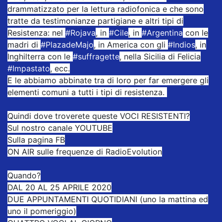
drammatizzato per la lettura radiofonica e che sono
tratte da testimonianze partigiane e altri tipi di
Resistenza: nel
#Rojava
, in
#Cile
, in
#Argentina
con le
madri di
#PlazadeMajo
, in America con gli
#Indios
, in
Inghilterra con le
#suffragette
, nella Sicilia di Felicia
#Impastato
, ecc.
E le abbiamo abbinate tra di loro per far emergere gli
elementi comuni a tutti i tipi di resistenza.
Quindi dove troverete queste VOCI RESISTENTI?
Sul nostro canale YOUTUBE
Sulla pagina FB
ON AIR sulle frequenze di RadioEvolution
Quando?
DAL 20 AL 25 APRILE 2020
DUE APPUNTAMENTI QUOTIDIANI (uno la mattina ed
uno il pomeriggio)