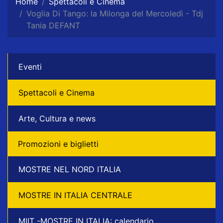
Home
Spettacoli e Cinema
Voglia Di Tango: la Milonga del Mercoledì - Tdj
Tania DEFANT
Eventi
Spettacoli e Cinema
Arte, Cultura e news
Promozioni e biglietti
MOSTRE NEL NORD ITALIA
MOSTRE IN ITALIA CENTRALE
MIIT -MOSTRE IN ITALIA: calendario