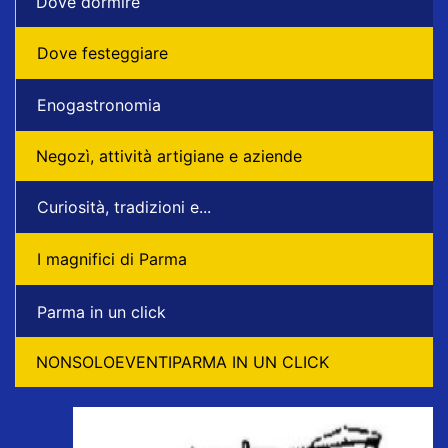
Dove dormire
Dove festeggiare
Enogastronomia
Negozì, attività artigiane e aziende
Curiosità, tradizioni e...
I magnifici di Parma
Parma in un click
NONSOLOEVENTIPARMA IN UN CLICK