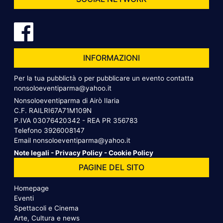
INFORMAZIONI
Per la tua pubblictà o per pubblicare un evento contatta
nonsoloeventiparma@yahoo.it
Nonsoloeventiparma di Airò Ilaria
C.F. RAILRI67A71M109N
P.IVA 03076420342 - REA PR 356783
Telefono
3926008147
Email
nonsoloeventiparma@yahoo.it
Note legali
-
Privacy Policy
-
Cookie Policy
PAGINE DEL SITO
Homepage
Eventi
Spettacoli e Cinema
Arte, Cultura e news