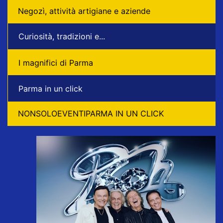
Negozì, attività artigiane e aziende
Curiosità, tradizioni e...
I magnifici di Parma
Parma in un click
NONSOLOEVENTIPARMA IN UN CLICK