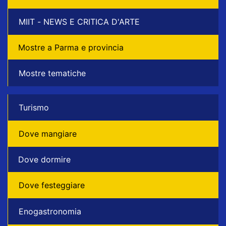
MIIT - NEWS E CRITICA D'ARTE
Mostre a Parma e provincia
Mostre tematiche
Turismo
Dove mangiare
Dove dormire
Dove festeggiare
Enogastronomia