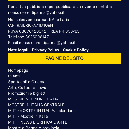
Per la tua pubblictà o per pubblicare un evento contatta
nonsoloeventiparma@yahoo.it
Nonsoloeventiparma di Airò Ilaria
C.F. RAILRI67A71M109N
P.IVA 03076420342 - REA PR 356783
Telefono
3926008147
Email
nonsoloeventiparma@yahoo.it
Note legali
-
Privacy Policy
-
Cookie Policy
PAGINE DEL SITO
Homepage
Eventi
Spettacoli e Cinema
Arte, Cultura e news
Promozioni e biglietti
MOSTRE NEL NORD ITALIA
MOSTRE IN ITALIA CENTRALE
MIIT -MOSTRE IN ITALIA: calendario
MIIT - Mostre in Italia
MIIT - NEWS E CRITICA D'ARTE
Mostre a Parma e provincia