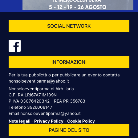
SOCIAL NETWORK
INFORMAZIONI
Per la tua pubblictà o per pubblicare un evento contatta
nonsoloeventiparma@yahoo.it
Nonsoloeventiparma di Airò Ilaria
C.F. RAILRI67A71M109N
P.IVA 03076420342 - REA PR 356783
Telefono
3926008147
Email
nonsoloeventiparma@yahoo.it
Note legali
-
Privacy Policy
-
Cookie Policy
PAGINE DEL SITO