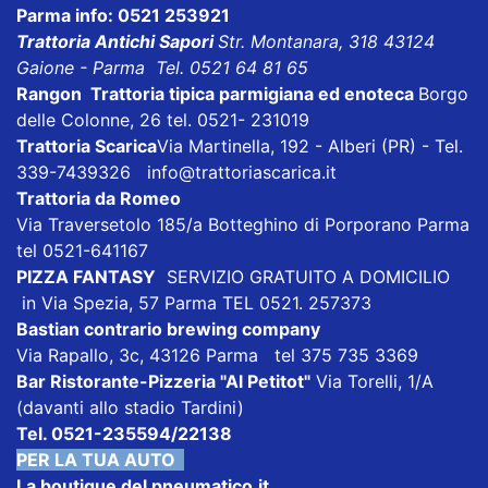
Parma info: 0521 253921
Trattoria Antichi Sapori
Str. Montanara, 318 43124
Gaione - Parma Tel. 0521 64 81 65
Rangon Trattoria tipica parmigiana ed enoteca
Borgo
delle Colonne, 26 tel. 0521- 231019
Trattoria Scarica
Via Martinella, 192 - Alberi (PR) - Tel.
339-7439326 info@trattoriascarica.it
Trattoria da Romeo
Via Traversetolo 185/a Botteghino di Porporano Parma
tel 0521-641167
PIZZA FANTASY
SERVIZIO GRATUITO A DOMICILIO
in Via Spezia, 57 Parma TEL 0521. 257373
Bastian contrario brewing company
Via Rapallo, 3c, 43126 Parma tel 375 735 3369
Bar Ristorante-Pizzeria "Al Petitot"
Via Torelli, 1/A
(davanti allo stadio Tardini)
Tel. 0521-235594/22138
PER LA TUA AUTO
La boutique del pneumatico.it