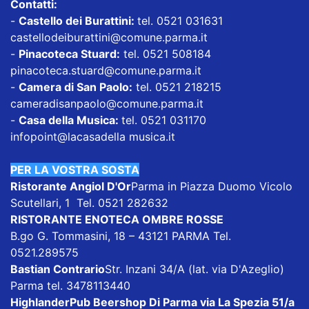
Contatti:
-
Castello dei Burattini:
tel. 0521 031631
castellodeiburattini@comune.parma.it
-
Pinacoteca Stuard:
tel. 0521 508184
pinacoteca.stuard@comune.parma.it
-
Camera di San Paolo:
tel. 0521 218215
cameradisanpaolo@comune.parma.it
-
Casa della Musica:
tel. 0521 031170
infopoint@lacasadella musica.it
PER LA VOSTRA SOSTA
Ristorante Angiol D'Or
Parma in Piazza Duomo Vicolo
Scutellari, 1 Tel. 0521 282632
RISTORANTE ENOTECA OMBRE ROSSE
B.go G. Tommasini, 18 – 43121 PARMA Tel.
0521.289575
Bastian Contrario
Str. Inzani 34/A (lat. via D'Azeglio)
Parma tel. 3478113440
HighlanderPub Beershop
Di Parma via La Spezia 51/a