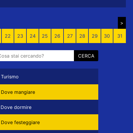
>
22
23
24
25
26
27
28
29
30
31
CERCA
Turismo
Dove mangiare
Dove dormire
Dove festeggiare