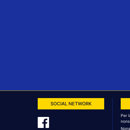
SOCIAL NETWORK
Per 
nons
Nons