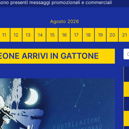
mozionali e commerciali
Agosto 2026
11
12
13
14
15
16
17
18
19
20
21
EONE ARRIVI IN GATTONE