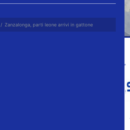
Zanzalonga, parti leone arrivi in gattone