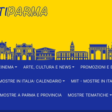
CINEMA
ARTE, CULTURA E NEWS
PROMOZIONI E B
-MOSTRE IN ITALIA: CALENDARIO
MIIT - MOSTRE IN ITA
MOSTRE A PARMA E PROVINCIA
MOSTRE TEMATICHE