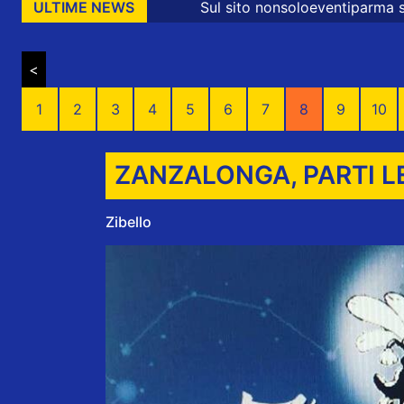
Sul sito nonsoloeventiparma sono presenti messaggi pro
ULTIME NEWS
<
1
2
3
4
5
6
7
8
9
10
ZANZALONGA, PARTI L
Zibello