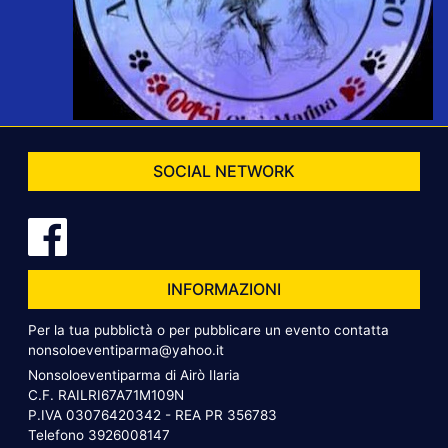
SOCIAL NETWORK
INFORMAZIONI
Per la tua pubblictà o per pubblicare un evento contatta
nonsoloeventiparma@yahoo.it
Nonsoloeventiparma di Airò Ilaria
C.F. RAILRI67A71M109N
P.IVA 03076420342 - REA PR 356783
Telefono
3926008147