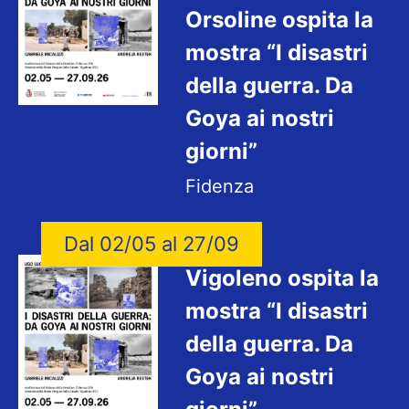
Orsoline ospita la
mostra “I disastri
della guerra. Da
Goya ai nostri
giorni”
Fidenza
Dal 02/05 al 27/09
Vigoleno ospita la
mostra “I disastri
della guerra. Da
Goya ai nostri