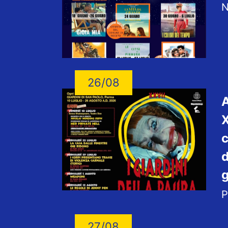
N
26/08
A
X
c
d
g
P
27/08