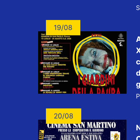
S
19/08
A
X
c
d
g
P
20/08