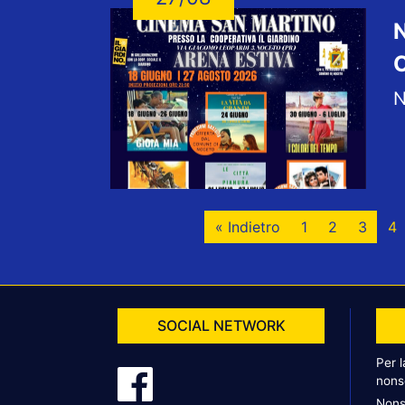
N
« Indietro
1
2
3
4
SOCIAL NETWORK
Per 
nons
Nons