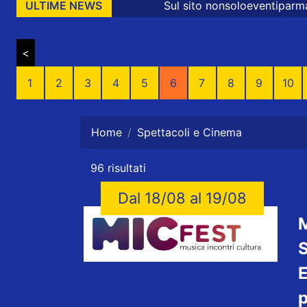
Sul sito nonsoloeventiparma sono presenti messaggi 
ULTIME NEWS
<
1
2
3
4
5
6
7
8
9
10
Home
Spettacoli e Cinema
96 risultati
Dal 18/08 al 19/08
M
E
p