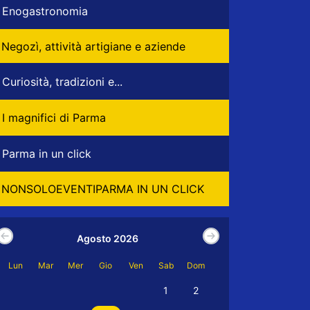
Enogastronomia
Negozì, attività artigiane e aziende
Curiosità, tradizioni e...
I magnifici di Parma
Parma in un click
NONSOLOEVENTIPARMA IN UN CLICK
Agosto 2026
Lun
Mar
Mer
Gio
Ven
Sab
Dom
1
2