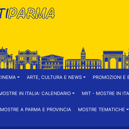
CINEMA
ARTE, CULTURA E NEWS
PROMOZIONI E B
-MOSTRE IN ITALIA: CALENDARIO
MIIT - MOSTRE IN ITA
MOSTRE A PARMA E PROVINCIA
MOSTRE TEMATICHE