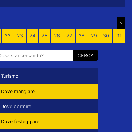
>
22
23
24
25
26
27
28
29
30
31
CERCA
Turismo
Dove mangiare
Dove dormire
Dove festeggiare