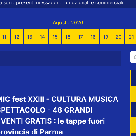
promozionali e commerciali
Agosto 2026
11
12
13
14
15
16
17
18
19
20
21
IC fest XXIII - CULTURA MUSICA
SPETTACOLO - 48 GRANDI
VENTI GRATIS : le tappe fuori
rovincia di Parma