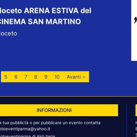
Noceto ARENA ESTIVA del
CINEMA SAN MARTINO
oceto
5
6
7
8
9
10
Avanti »
INFORMAZIONI
la tua pubblictà o per pubblicare un evento contatta
oloeventiparma@yahoo.it
oloeventiparma di Airò Ilaria