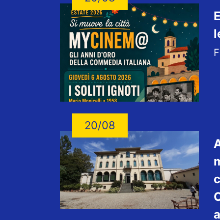
E
l
F
20/08
A
m
c
C
a