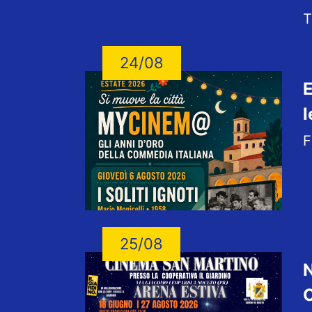
T
24/08
E
l
F
25/08