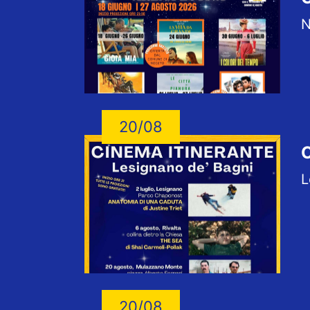
N
20/08
C
L
20/08