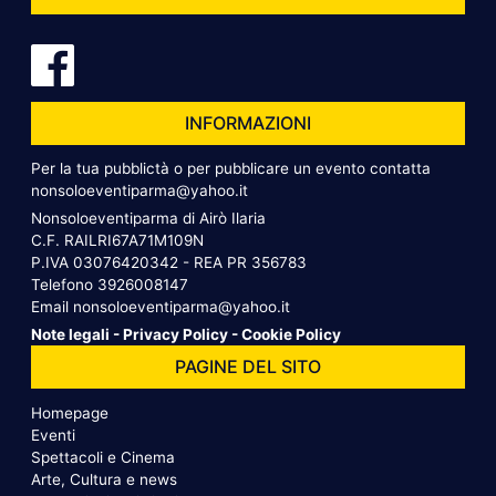
INFORMAZIONI
Per la tua pubblictà o per pubblicare un evento contatta
nonsoloeventiparma@yahoo.it
Nonsoloeventiparma di Airò Ilaria
C.F. RAILRI67A71M109N
P.IVA 03076420342 - REA PR 356783
Telefono
3926008147
Email
nonsoloeventiparma@yahoo.it
Note legali
-
Privacy Policy
-
Cookie Policy
PAGINE DEL SITO
Homepage
Eventi
Spettacoli e Cinema
Arte, Cultura e news