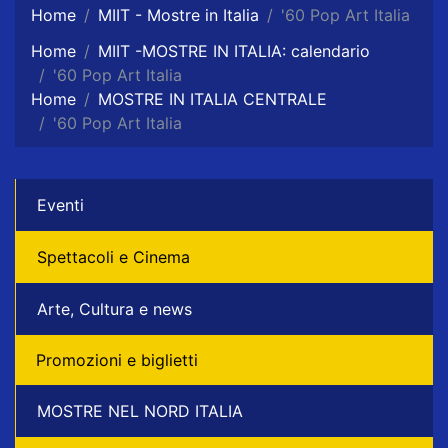
Home
MIIT - Mostre in Italia
'60 Pop Art Italia
Home
MIIT -MOSTRE IN ITALIA: calendario
'60 Pop Art Italia
Home
MOSTRE IN ITALIA CENTRALE
'60 Pop Art Italia
Eventi
Spettacoli e Cinema
Arte, Cultura e news
Promozioni e biglietti
MOSTRE NEL NORD ITALIA