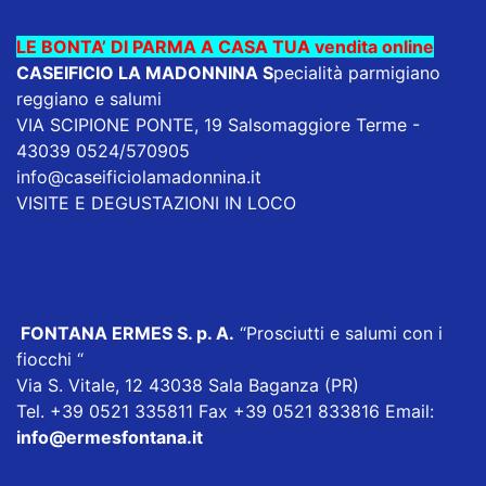
LE BONTA’ DI PARMA A CASA TUA vendita online
CASEIFICIO LA MADONNINA
S
pecialità parmigiano
reggiano e salumi
VIA SCIPIONE PONTE, 19 Salsomaggiore Terme -
43039 0524/570905
info@caseificiolamadonnina.it
VISITE E DEGUSTAZIONI IN LOCO
FONTANA ERMES S. p. A
.
“Prosciutti e salumi con i
fiocchi “
Via S. Vitale, 12 43038 Sala Baganza (PR)
Tel. +39 0521 335811 Fax +39 0521 833816 Email:
info@ermesfontana.it