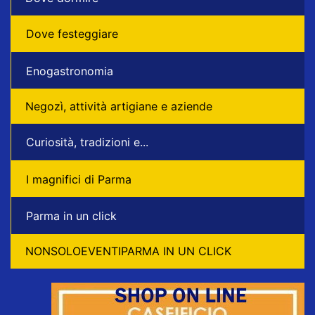
Dove festeggiare
Enogastronomia
Negozì, attività artigiane e aziende
Curiosità, tradizioni e...
I magnifici di Parma
Parma in un click
NONSOLOEVENTIPARMA IN UN CLICK