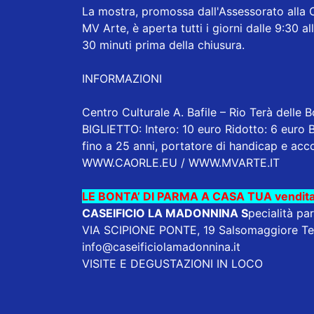
La mostra, promossa dall'Assessorato alla 
MV Arte, è aperta tutti i giorni dalle 9:30 a
30 minuti prima della chiusura.
INFORMAZIONI
Centro Culturale A. Bafile – Rio Terà delle 
BIGLIETTO: Intero: 10 euro Ridotto: 6 euro Bi
fino a 25 anni, portatore di handicap e a
WWW.CAORLE.EU
/ WWW.MVARTE.IT
LE BONTA’ DI PARMA A CASA TUA vendita
CASEIFICIO LA MADONNINA
S
pecialità pa
VIA SCIPIONE PONTE, 19 Salsomaggiore T
info@caseificiolamadonnina.it
VISITE E DEGUSTAZIONI IN LOCO