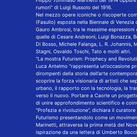
Filippo Tommaso Marinetti del 1914 oppure “
rumori” di Luigi Russolo del 1916.
Nel mezzo opere iconiche o riscoperte come
(Fasullo) esposta nella Biennale di Venezia 
Gauro Ambrosi, tra le massime espressioni d
quelle di Cesare Andreoni, Luigi Bonazza, Bo
Di Bosso, Michele Falanga, L. R. Johannis, Ma
Stagni, Osvaldo Toschi, Tato e molti altri.
“La mostra Futurism: Prophecy and Revoluti
Luca Antelmo “rappresenta un’occasione pre
dirompenti della storia dell’arte contempora
scoprire la forza visionaria di artisti che s
urbano, il rapporto con la tecnologia, la tr
verso il nuovo. Portare a Caorle un progetto
di unire approfondimento scientifico e coi
“Profezia e rivoluzione”, dichiara il curato
Futurismo presentandolo come un moviment
Marinetti, attraversa la prima metà del Nove
ispirazione da una lettera di Umberto Bocc