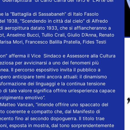
Guerrapittura” di Carlo Carrà del 1915 e “L'Arte dei
 la “Battaglia di Sassabaneh” di Italo Fasolo
del 1938, “Scendendo in città dal cielo” di Alfredo
i aeropittura datato 1933, che si affiancheranno a
t, Anselmo Bucci, Tullio Crali, Giulio D’Anna, Renato
risa Mori, Francesco Balilla Pratella, Fides Testi
on” afferma il Vice Sindaco e Assessore alla Cultura
ziosa per avvicinarsi a uno dei fenomeni più
nea. Il percorso espositivo invita il pubblico a
eppero anticipare temi ancora attuali: il dinamismo
asformazione dei linguaggi e la continua tensione
 di tale valore significa offrire un’esperienza capace
nvolgimento emotivo”.
re Matteo Vanzan, “intende offrire uno spaccato del
o coerente e compatto che, dal Manifesto di
cento fino al secondo dopoguerra. Il titolo trae
ioni, esposta in mostra, dal tono sorprendentemente