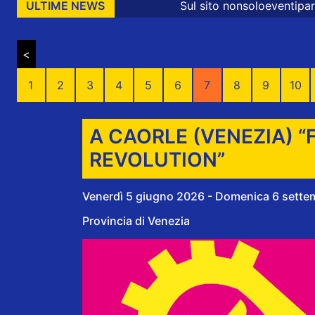
Sul sito nonsoloeventiparma sono presenti messa
ULTIME NEWS
<
1
2
3
4
5
6
7
8
9
10
A CAORLE (VENEZIA) 
REVOLUTION”
Venerdì 5 giugno 2026 - Domenica 6 sett
Provincia di Venezia