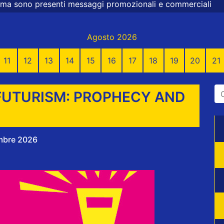
ggi promozionali e commerciali
Agosto 2026
11
12
13
14
15
16
17
18
19
20
21
“FUTURISM: PROPHECY AND
embre 2026