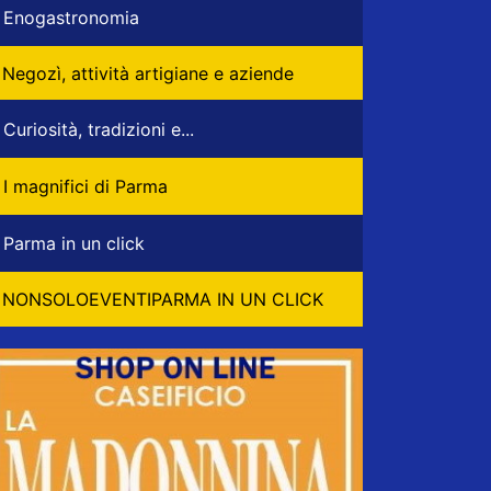
Enogastronomia
Negozì, attività artigiane e aziende
Curiosità, tradizioni e...
I magnifici di Parma
Parma in un click
NONSOLOEVENTIPARMA IN UN CLICK