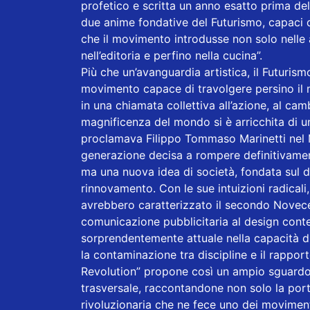
profetico e scritta un anno esatto prima del
due anime fondative del Futurismo, capaci di
che il movimento introdusse non solo nelle 
nell’editoria e perfino nella cucina”.
Più che un’avanguardia artistica, il Futurismo
movimento capace di travolgere persino il 
in una chiamata collettiva all’azione, al ca
magnificenza del mondo si è arricchita di un
proclamava Filippo Tommaso Marinetti nel 
generazione decisa a rompere definitivamen
ma una nuova idea di società, fondata sul di
rinnovamento. Con le sue intuizioni radicali,
avrebbero caratterizzato il secondo Novecen
comunicazione pubblicitaria al design con
sorprendentemente attuale nella capacità di
la contaminazione tra discipline e il rappor
Revolution” propone così un ampio sguardo
trasversale, raccontandone non solo la porta
rivoluzionaria che ne fece uno dei movimenti