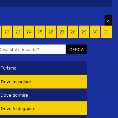
>
22
23
24
25
26
27
28
29
30
31
CERCA
Turismo
Dove mangiare
Dove dormire
Dove festeggiare