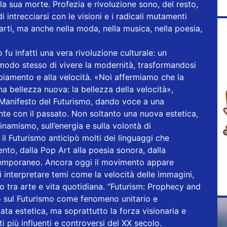
la sua morte. Profezia e rivoluzione sono, del resto,
 intrecciarsi con le visioni e i radicali mutamenti
arti, ma anche nella moda, nella musica, nella poesia,
 fu infatti una vera rivoluzione culturale: un
modo stesso di vivere la modernità, trasformandosi
mbiamento e alla velocità. «Noi affermiamo che la
a bellezza nuova: la bellezza della velocità»,
Manifesto del Futurismo, dando voce a una
te con il passato. Non soltanto una nuova estetica,
namismo, sull’energia e sulla volontà di
 il Futurismo anticipò molti dei linguaggi che
to, dalla Pop Art alla poesia sonora, dalla
temporaneo. Ancora oggi il movimento appare
 interpretare temi come la velocità delle immagini,
to tra arte e vita quotidiana. “Futurism: Prophecy and
 sul Futurismo come fenomeno unitario e
ta estetica, ma soprattutto la forza visionaria e
 più influenti e controversi del XX secolo.