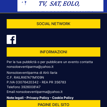
SOCIAL NETWORK
INFORMAZIONI
Per la tua pubblictà o per pubblicare un evento contatta
nonsoloeventiparma@yahoo.it
Nonsoloeventiparma di Airò Ilaria
C.F. RAILRI67A71M109N
P.IVA 03076420342 - REA PR 356783
Telefono
3926008147
Email
nonsoloeventiparma@yahoo.it
Note legali
-
Privacy Policy
-
Cookie Policy
PAGINE DEL SITO