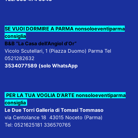
SE VUOI DORMIRE A PARMA nonsoloeventiparma
consiglia
B&B “La Casa dell’Angiol d’Or”
Vicolo Scutellari, 1 (Piazza Duomo) Parma Tel
0521282632
3534077589 (solo WhatsApp
PER LA TUA VOGLIA D’ARTE nonsoloeventiparma
consiglia
Le Due Torri Galleria di Tomasi Tommaso
via Centolance 18 43015 Noceto (Parma)
Tel: 0521625181 336570765