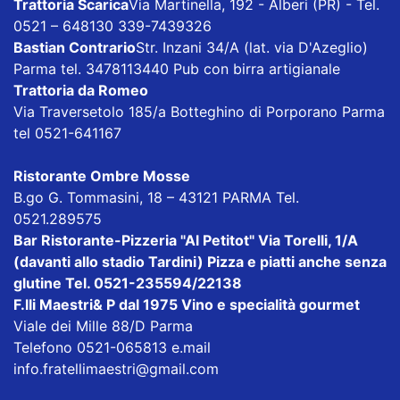
Trattoria Scarica
Via Martinella, 192 - Alberi (PR) - Tel.
0521 – 648130 339-7439326
Bastian Contrario
Str. Inzani 34/A (lat. via D'Azeglio)
Parma tel. 3478113440 Pub con birra artigianale
Trattoria da Romeo
Via Traversetolo 185/a Botteghino di Porporano Parma
tel 0521-641167
Ristorante Ombre Mosse
B.go G. Tommasini, 18 – 43121 PARMA Tel.
0521.289575
Bar Ristorante-Pizzeria "Al Petitot"
Via Torelli, 1/A
(davanti allo stadio Tardini) Pizza e piatti anche senza
glutine Tel. 0521-235594/22138
F.lli Maestri& P dal 1975
Vino e specialità gourmet
Viale dei Mille 88/D Parma
Telefono 0521-065813 e.mail
info.fratellimaestri@gmail.com