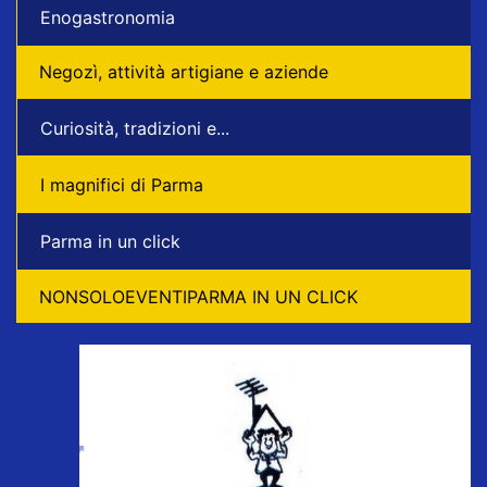
Enogastronomia
Negozì, attività artigiane e aziende
Curiosità, tradizioni e...
I magnifici di Parma
Parma in un click
NONSOLOEVENTIPARMA IN UN CLICK