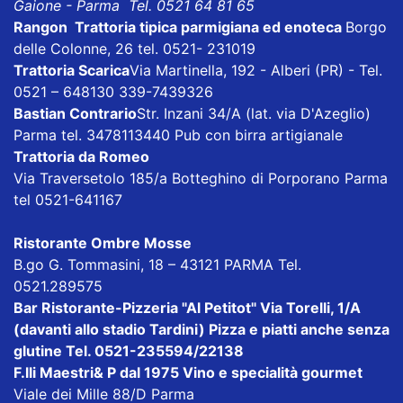
Gaione - Parma Tel. 0521 64 81 65
Rangon Trattoria tipica parmigiana ed enoteca
Borgo
delle Colonne, 26 tel. 0521- 231019
Trattoria Scarica
Via Martinella, 192 - Alberi (PR) - Tel.
0521 – 648130 339-7439326
Bastian Contrario
Str. Inzani 34/A (lat. via D'Azeglio)
Parma tel. 3478113440 Pub con birra artigianale
Trattoria da Romeo
Via Traversetolo 185/a Botteghino di Porporano Parma
tel 0521-641167
Ristorante Ombre Mosse
B.go G. Tommasini, 18 – 43121 PARMA Tel.
0521.289575
Bar Ristorante-Pizzeria "Al Petitot"
Via Torelli, 1/A
(davanti allo stadio Tardini) Pizza e piatti anche senza
glutine Tel. 0521-235594/22138
F.lli Maestri& P dal 1975
Vino e specialità gourmet
Viale dei Mille 88/D Parma