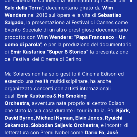
del Cinema di Cannes e la nomination agli Oscar per
“Il
Sale della Terra”,
documentario girato da
Wim
Wenders
nel 2016 sull’opera e la vita di
Sebastiao
Salgado
, la presentazione al Festival di Cannes come
Evento Speciale di un altro prestigioso documentario
prodotto con
Wim Wenders: “Papa Francesco - Un
uomo di parola
”, e per la produzione del documentario
di
Emir Kusturica
“Super 8 Stories”
la presentazione
del Festival del Cinema di Berlino.
Ma Solares non ha solo gestito il Cinema Edison ed
essendo una realtà multidisciplinare, ha anche
organizzato concerti con artisti internazionali
quali
Emir Kusturica & No Smoking
Orchestra,
avventura nata proprio al centro Edison
che stato la sua casa durante i tour in Italia. Poi
Björk,
David Byrne, Michael Nyman, Elvin Jones, Ryuichi
Sakamoto, Slobodan Saljevic Orchestra
, e incontri di
letteratura con Premi Nobel come
Dario Fo, Josè