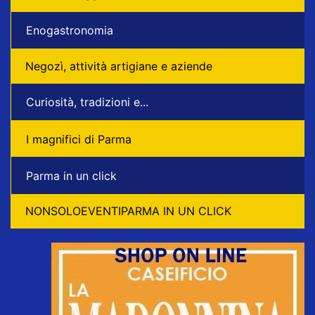
Enogastronomia
Negozì, attività artigiane e aziende
Curiosità, tradizioni e...
I magnifici di Parma
Parma in un click
NONSOLOEVENTIPARMA IN UN CLICK