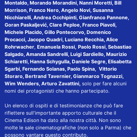
Montaldo, Morando Morandini, Nanni Moretti, Bill
Morrison, Franco Nero, Angelo Novi, Susanna
Nicchiarelli, Andrea Occhipinti, Gianfranco Pannone,
Goran Paskaljević, Clare Peploe, Franco Piavoli,
Michele Placido, Gillo Pontecorvo, Domenico
Procacci, Jacopo Quadri, Luciano Recchia, Alice
Rohrwacher
,
Emanuela Rossi,
Paolo Rossi, Sebastiao
Salgado, Amanda Sandrelli, Luigi Sardiello, Maurizio
Schiaretti, Hanna Schygulla, Daniele Segre, Elisabetta
Sgarbi, Fernando Solanas, Paolo Spina, Vittorio
Storaro, Bertrand Tavernier, Gianmarco Tognazzi,
Wim Wenders, Arturo Zavattini,
solo per fare alcuni
nomi dei protagonisti che hanno partecipato.
Un elenco di ospiti e di testimonianze che può fare
riflettere sull'importante apporto culturale che il
Cinema Edison ha dato alla nostra città. Non sono
molte le sale cinematografiche (non solo a Parma) che
possono vantare questo contributo.