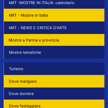
MIIT -MOSTRE IN ITALIA: calendario
MIIT - Mostre in Italia
MIIT - NEWS E CRITICA D'ARTE
Mostre a Parma e provincia
Mostre tematiche
Turismo
Dove mangiare
Dove dormire
Dove festeggiare