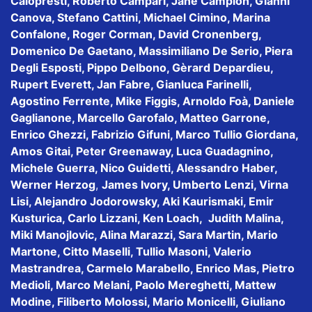
Calopresti, Roberto Campari, Jane Campion, Gianni
Canova, Stefano Cattini, Michael Cimino, Marina
Confalone, Roger Corman, David Cronenberg,
Domenico De Gaetano, Massimiliano De Serio, Piera
Degli Esposti, Pippo Delbono, Gèrard Depardieu,
Rupert Everett, Jan Fabre, Gianluca Farinelli,
Agostino Ferrente, Mike Figgis, Arnoldo Foà, Daniele
Gaglianone, Marcello Garofalo, Matteo Garrone,
Enrico Ghezzi, Fabrizio Gifuni, Marco Tullio Giordana,
Amos Gitai, Peter Greenaway, Luca Guadagnino,
Michele Guerra, Nico Guidetti, Alessandro Haber,
Werner Herzog
,
James Ivory, Umberto Lenzi, Virna
Lisi, Alejandro Jodorowsky, Aki Kaurismaki, Emir
Kusturica, Carlo Lizzani, Ken Loach, Judith Malina,
Miki Manojlovic, Alina Marazzi, Sara Martin, Mario
Martone, Citto Maselli, Tullio Masoni, Valerio
Mastrandrea, Carmelo Marabello, Enrico Mas, Pietro
Medioli, Marco Melani, Paolo Mereghetti, Mattew
Modine, Filiberto Molossi, Mario Monicelli, Giuliano