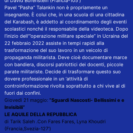
di David Borenstein (Francia-105')
Pavel “Pasha” Talankin non è propriamente un
insegnante. È colui che, in una scuola di una cittadina
del Karabash, è addetto al coordinamento degli eventi
scolastici nonché il responsabile della videoteca. Dopo
l’inizio dell'”operazione militare speciale” in Ucraina del
22 febbraio 2022 assiste in tempi rapidi alla
trasformazione del suo lavoro in un veicolo di
propaganda militarista. Deve cioè documentare marce
con bandiera, discorsi patriottici dei docenti, piccole
parate militariste. Decide di trasformare questo suo
dovere professionale in un ‘attività di
controinformazione rivolta soprattutto a chi vive al di
fuori dai confini.
Giovedì 21 maggio:
“Sguardi Nascosti- Bellissimi e e
Invisibili”
LE AQUILE DELLA REPUBBLICA
di Tarik Saleh .Con Fares Fares, Lyna Khoudri
(Francia,Svezia-127’)