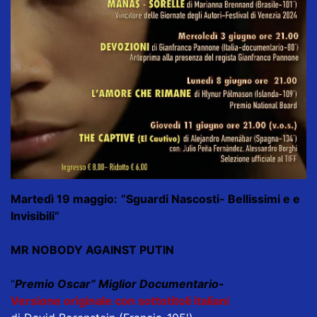
Martedì 19 maggio:
“Sguardi Nascosti- Bellissimi e e
Invisibili”
MR NOBODY AGAINST PUTIN
“
Premio Oscar” Miglior Documentario-
Versione originale con sottotitoli italiani