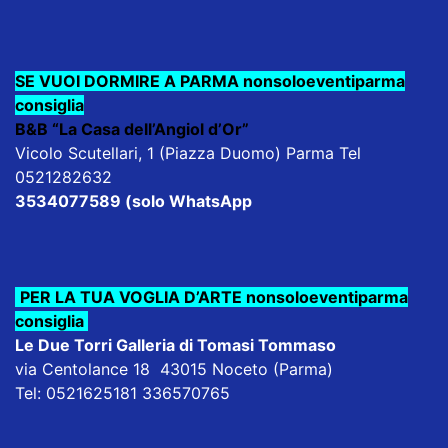
SE VUOI DORMIRE A PARMA nonsoloeventiparma
consiglia
B&B “La Casa dell’Angiol d’Or”
Vicolo Scutellari, 1 (Piazza Duomo) Parma Tel
0521282632
3534077589 (solo WhatsApp
PER LA TUA VOGLIA D’ARTE nonsoloeventiparma
consiglia
Le Due Torri Galleria di Tomasi Tommaso
via Centolance 18 43015 Noceto (Parma)
Tel: 0521625181 336570765