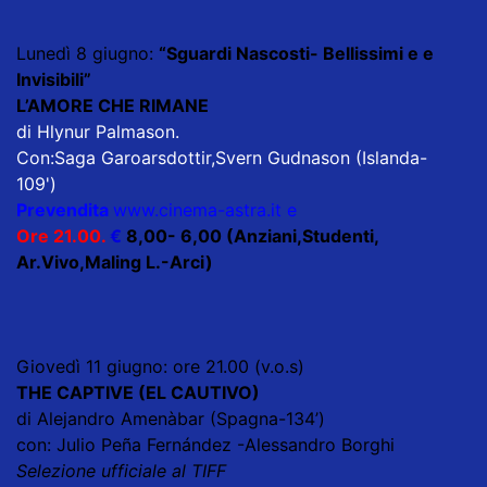
Lunedì 8 giugno:
“Sguardi Nascosti- Bellissimi e e
Invisibili”
L’AMORE CHE RIMANE
di Hlynur Palmason.
Con:Saga Garoarsdottir,Svern Gudnason (Islanda-
109')
Prevendita
www.cinema-astra.it
e
Ore 21.00.
€
8,00- 6,00 (Anziani,Studenti,
Ar.Vivo,Maling L.-Arci)
Giovedì 11 giugno: ore 21.00 (v.o.s)
THE CAPTIVE (EL CAUTIVO)
di Alejandro Amenàbar (Spagna-134’)
con: Julio Peña Fernández -Alessandro Borghi
Selezione ufficiale al TIFF