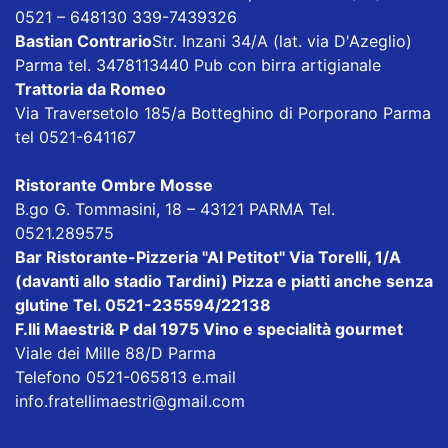
0521 – 648130 339-7439326
Bastian Contrario
Str. Inzani 34/A (lat. via D'Azeglio)
Parma tel. 3478113440 Pub con birra artigianale
Trattoria da Romeo
Via Traversetolo 185/a Botteghino di Porporano Parma
tel 0521-641167
Ristorante Ombre Mosse
B.go G. Tommasini, 18 – 43121 PARMA Tel.
0521.289575
Bar Ristorante-Pizzeria "Al Petitot"
Via Torelli, 1/A
(davanti allo stadio Tardini) Pizza e piatti anche senza
glutine Tel. 0521-235594/22138
F.lli Maestri& P dal 1975
Vino e specialità gourmet
Viale dei Mille 88/D Parma
Telefono 0521-065813 e.mail
info.fratellimaestri@gmail.com