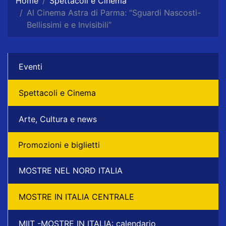
Home
Spettacoli e Cinema
Al Cinema Astra di Parma: “Sguardi Nascosti-
Bellissimi e e Invisibili”
Eventi
Spettacoli e Cinema
Arte, Cultura e news
Promozioni e biglietti
MOSTRE NEL NORD ITALIA
MOSTRE IN ITALIA CENTRALE
MIIT -MOSTRE IN ITALIA: calendario