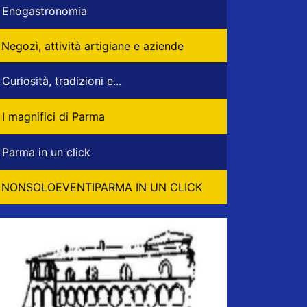
Enogastronomia
Negozì, attività artigiane e aziende
Curiosità, tradizioni e...
I magnifici di Parma
Parma in un click
NONSOLOEVENTIPARMA IN UN CLICK