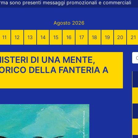
promozionali e commerciali
Agosto 2026
11
12
13
14
15
16
17
18
19
20
21
MISTERI DI UNA MENTE,
RICO DELLA FANTERIA A