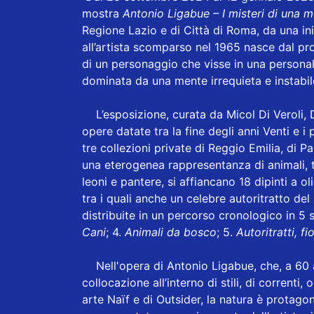
mostra
Antonio Ligabue – I misteri di una 
Regione Lazio e di Città di Roma, da una ini
all’artista scomparso nel 1965 nasce dal pro
di un personaggio che visse in una personale
dominata da una mente irrequieta e instabil
L’esposizione, curata da Micol Di Veroli, 
opere datate tra la fine degli anni Venti e 
tre collezioni private di Reggio Emilia, di 
una eterogenea rappresentanza di animali, tra
leoni e pantere, si affiancano 18 dipinti a oli
tra i quali anche un celebre autoritratto de
distribuite in un percorso cronologico in 5 s
Cani
; 4.
Animali da bosco
; 5.
Autoritratti, f
Nell'opera di Antonio Ligabue, che, a 60 a
collocazione all’interno di stili, di correnti,
arte Naïf e di Outsider, la natura è protagon