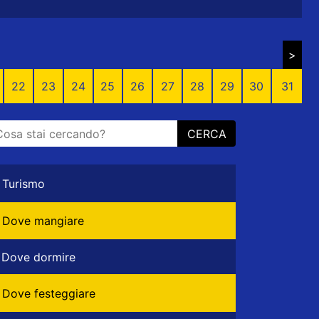
>
22
23
24
25
26
27
28
29
30
31
CERCA
Turismo
Dove mangiare
Dove dormire
Dove festeggiare