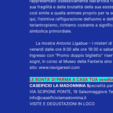
rappresentato ossessivamente dall’artista ris
sua fragilità e della brutalità della sua es
così simile a quella animale proprio per la s
qui, l’istintiva raffigurazione dell’uomo e de
teriantropismo, richiamo costante a significa
simbolica primordiale.
La mostra
Antonio Ligabue – I misteri d
venerdì dalle ore 9:30 alle ore 19:30 e saba
Ingresso con “Promo doppio biglietto” riserv
sogni
, in corso al Museo della Fanteria sino
sito:
www.navigaresrl.com
LE BONTA’ DI PARMA A CASA TUA vendita
CASEIFICIO LA MADONNINA
S
pecialità pa
VIA SCIPIONE PONTE, 19 Salsomaggiore T
info@caseificiolamadonnina.it
VISITE E DEGUSTAZIONI IN LOCO