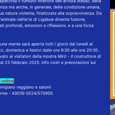
pecchia il tumulto interiore dell'artista stesso, della
istenza ma anche, in generale, della condizione umana,
ua natura violenta, finalizzata alla sopravvivenza. Da
ll’animale nell’arte di Ligabue diventa fusione,
ti profondi, emozioni e riflessioni, e a una forza
i una mente
sarà aperta tutti i giorni dal lunedì al
to, domenica e festivi dalle ore 9:30 alle ore 20:30.
ato ai visitatori della mostra
Mirò - Il costruttore di
 al 23 febbraio 2025. Info costi e prenotazioni sul
 online
rmigiano reggiano e salumi
erme - 43039 0524/570905