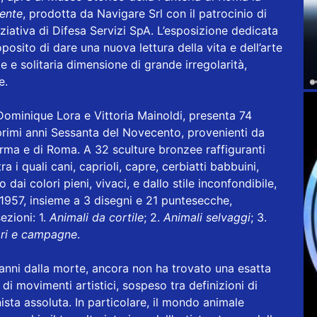
mente
, prodotta da Navigare Srl con il patrocinio di
ziativa di Difesa Servizi SpA. L’esposizione dedicata
posito di dare una nuova lettura della vita e dell’arte
 e solitaria dimensione di grande irregolarità,
e.
Dominique Lora e Vittoria Mainoldi, presenta 74
i primi anni Sessanta del Novecento, provenienti da
Parma e di Roma. A 32 sculture bronzee raffiguranti
 i quali cani, caprioli, capre, cerbiatti babbuini,
o dai colori pieni, vivaci, e dallo stile inconfondibile,
l 1957, insieme a 3 disegni e 21 puntesecche,
ezioni: 1.
Animali da cortile
; 2.
Animali selvaggi
; 3.
iori e campagne
.
nni dalla morte, ancora non ha trovato una esatta
 o di movimenti artistici, sospeso tra definizioni di
ista assoluta. In particolare, il mondo animale