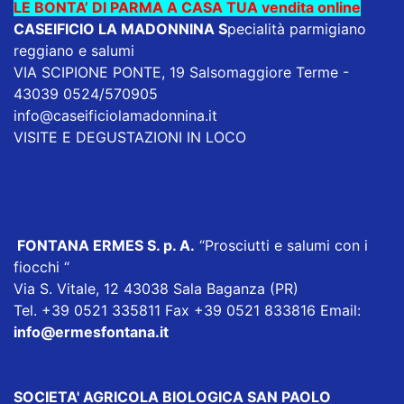
LE BONTA’ DI PARMA A CASA TUA vendita online
CASEIFICIO LA MADONNINA
S
pecialità parmigiano
reggiano e salumi
VIA SCIPIONE PONTE, 19 Salsomaggiore Terme -
43039 0524/570905
info@caseificiolamadonnina.it
VISITE E DEGUSTAZIONI IN LOCO
FONTANA ERMES S. p. A
.
“Prosciutti e salumi con i
fiocchi “
Via S. Vitale, 12 43038 Sala Baganza (PR)
Tel. +39 0521 335811 Fax +39 0521 833816 Email:
info@ermesfontana.it
SOCIETA' AGRICOLA BIOLOGICA SAN PAOLO