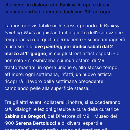
che vede, in dialogo con Banksy, le opere di una
ventina di artisti operativi dagli anni ’90 ad oggi.
La mostra - visitabile nello stesso periodo di
Banksy.
Painting Walls
acquistando il biglietto dell’esposizione
temporanea o di quella permanente - si accompagnerà
a una serie di
live painting
per dodici sabati dal 2
marzo al 1° giugno
, in cui gli street artist esposti - e
non solo - si esibiranno sui muri esterni di M9,
trasformandoli in opere uniche e, allo stesso tempo,
effimere: ogni settimana, infatti, un nuovo artista
ricoprirà il lavoro della settimana precedente
cambiando pelle alla superficie stessa.
Tra gli altri eventi collaterali, inoltre, si succederanno
talk
, dialoghi e lezioni gratuite a cura della curatrice
Sabina de Gregori
, del Direttore di M9 - Museo del
’900
Serena Bertolucci
e di diversi esperti e