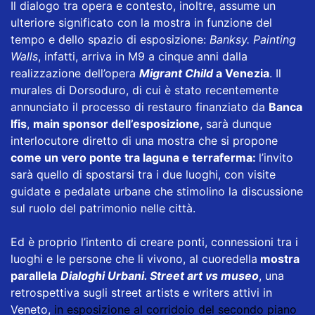
Il dialogo tra opera e contesto, inoltre, assume un
ulteriore significato con la mostra in funzione del
tempo e dello spazio di esposizione:
Banksy. Painting
Walls
, infatti, arriva in M9 a cinque anni dalla
realizzazione dell’opera
Migrant Child
a Venezia
. Il
murales di Dorsoduro, di cui è stato recentemente
annunciato il processo di restauro finanziato da
Banca
Ifis
,
main sponsor dell’esposizione
, sarà dunque
interlocutore diretto di una mostra che si propone
come un vero ponte tra laguna e terraferma:
l’invito
sarà quello di spostarsi tra i due luoghi, con visite
guidate e pedalate urbane che stimolino la discussione
sul ruolo del patrimonio nelle città.
Ed è proprio l’intento di creare ponti, connessioni tra i
luoghi e le persone che li vivono, al cuore
della
mostra
parallela
Dialoghi Urbani. Street art vs museo
, una
retrospettiva sugli street artists e writers attivi in
Veneto,
in esposizione al corridoio del secondo piano