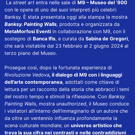
La
street art
entra nelle sale di
M9 – Museo del ’900
con le opere di uno dei suoi interpreti più celebri:
Banksy. È stata presentata oggi alla stampa la mostra
Banksy. Painting Walls
,
prodotta e organizzata da
MetaMorfosi Eventi
in collaborazione con M9, con il
sostegno di
Banca Ifis
, e curata da
Sabina de Gregori
,
che sarà visitabile dal 23 febbraio al 2 giugno 2024 al
terzo piano del Museo.
Prosegue così, dopo la fortunata esperienza di
Rivoluzione Vedova
,
il dialogo di M9 con i linguaggi
dell’arte contemporanea
, adottati come chiave di
lettura per un racconto della storia che abbracci i temi
del nostro tempo e stimoli la riflessione. Con
Banksy.
Painting Walls
, mostra
unauthorized
, il Museo conduce
i visitatori all’interno dell’immaginario di un autore che
da oltre un ventennio influenza profondamente la
scena culturale mondiale; un
universo artistico che
trova la sua cifra nei contrasti e nelle contraddizioni