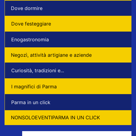
Dove dormire
Dove festeggiare
Enogastronomia
Negozì, attività artigiane e aziende
Curiosità, tradizioni e...
I magnifici di Parma
Parma in un click
NONSOLOEVENTIPARMA IN UN CLICK