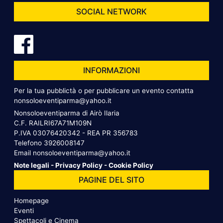
SOCIAL NETWORK
INFORMAZIONI
Per la tua pubblictà o per pubblicare un evento contatta
nonsoloeventiparma@yahoo.it
Nonsoloeventiparma di Airò Ilaria
C.F. RAILRI67A71M109N
P.IVA 03076420342 - REA PR 356783
Telefono
3926008147
Email
nonsoloeventiparma@yahoo.it
Note legali
-
Privacy Policy
-
Cookie Policy
PAGINE DEL SITO
Homepage
Eventi
Spettacoli e Cinema