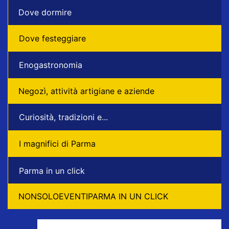
Dove dormire
Dove festeggiare
Enogastronomia
Negozì, attività artigiane e aziende
Curiosità, tradizioni e...
I magnifici di Parma
Parma in un click
NONSOLOEVENTIPARMA IN UN CLICK