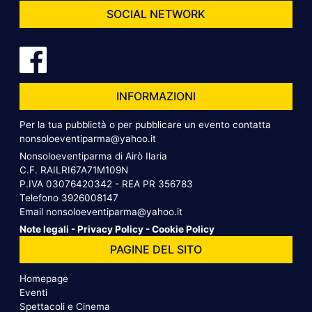
SOCIAL NETWORK
INFORMAZIONI
Per la tua pubblictà o per pubblicare un evento contatta
nonsoloeventiparma@yahoo.it
Nonsoloeventiparma di Airò Ilaria
C.F. RAILRI67A71M109N
P.IVA 03076420342 - REA PR 356783
Telefono
3926008147
Email
nonsoloeventiparma@yahoo.it
Note legali
-
Privacy Policy
-
Cookie Policy
PAGINE DEL SITO
Homepage
Eventi
Spettacoli e Cinema