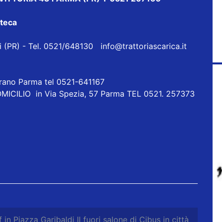
oteca
eri (PR) - Tel. 0521/648130
info@trattoriascarica.it
orano Parma tel 0521-641167
ICILIO in Via Spezia, 57 Parma TEL 0521. 257373
 in Piazza Garibaldi Il fuori salone di Cibus in città