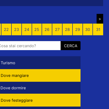
>
22
23
24
25
26
27
28
29
30
31
CERCA
Turismo
Dove mangiare
Dove dormire
Dove festeggiare