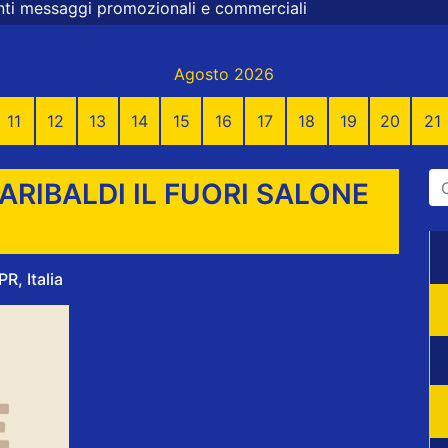
zionali e commerciali
Agosto 2026
11
12
13
14
15
16
17
18
19
20
21
GARIBALDI IL FUORI SALONE
R, Italia