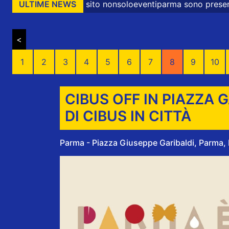
Sul sito nonsoloeventiparma sono presenti messaggi promo
ULTIME NEWS
<
1
2
3
4
5
6
7
8
9
10
CIBUS OFF IN PIAZZA 
DI CIBUS IN CITTÀ
Parma - Piazza Giuseppe Garibaldi, Parma, P