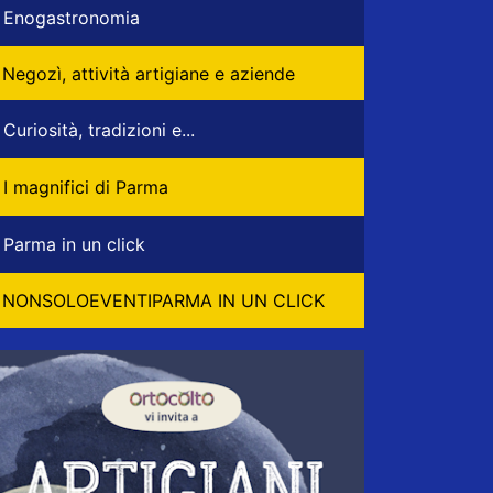
Enogastronomia
Negozì, attività artigiane e aziende
Curiosità, tradizioni e...
I magnifici di Parma
Parma in un click
NONSOLOEVENTIPARMA IN UN CLICK