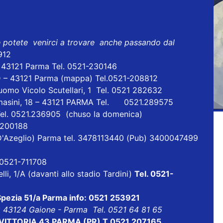
e potete venirci a trovare anche passando dal
912
- 43121 Parma Tel. 0521-230146
D – 43121 Parma
(mappa)
Tel.0521-208812
uomo Vicolo Scutellari, 1 Tel. 0521 282632
masini, 18 – 43121 PARMA Tel. 0521.289575
Tel. 0521.236905 (chuso la domenica)
1 200188
ia D'Azeglio) Parma tel. 3478113440 (Pub) 3400047499
l 0521-711708
lli, 1/A (davanti allo stadio Tardini)
Tel. 0521-
 Spezia 51/a Parma info: 0521 253921
8 43124 Gaione - Parma Tel. 0521 64 81 65
ALE VITTORIA 43 PARMA (PR) T 0521 207165