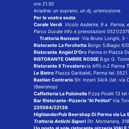
ore 21.30
Ariadne: un soprano, un dj, un’emozione
Per la vostra sosta
Corale Verdi
Vicolo Asdente, 9 a Parma, 
Parco Ducale I
nfo e prenotazioni 0521/237
Trattoria Ronzoni
- Via Bruno Longhi, 3 
Ristorante La Forchetta
Borgo S.Biagio 6/
Ristorante Angiol D'Or
a Parma in Piazza D
RISTORANTE OMBRE ROSSE
B.go G. Tom
Ristorante Il Trovatore
via Affò n.2 Parma 
Le Bistro
Piazza Garibaldi, Parma tel. 052
Bastian Contrario
Str. Inzani 34/A (lat. v
(Beershop)
Caffetteria La Pulcinella
P.zza Picelli 13 te
Bar Ristorante-Pizzeria "Al Petitot"
Via Tore
235594/22138
HighlanderPub Beershop Di Parma
via La
Trattoria Antichi Sapori
Str. Montanara, 31
Un posto al sole ristorante pizzeria VI