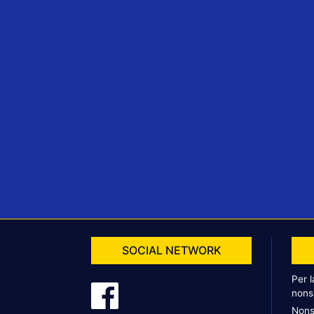
SOCIAL NETWORK
Per 
nons
Nons