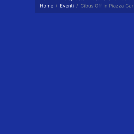
Home
Eventi
Cibus Off in Piazza Garib