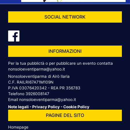
SOCIAL NETWORK
INFORMAZIONI
Per la tua pubblictà o per pubblicare un evento contatta
nonsoloeventiparma@yahoo.it
Nonsoloeventiparma di Airò Ilaria
C.F. RAILRI67A71M109N
P.IVA 03076420342 - REA PR 356783
Telefono
3926008147
Email
nonsoloeventiparma@yahoo.it
Note legali
-
Privacy Policy
-
Cookie Policy
PAGINE DEL SITO
Homepage