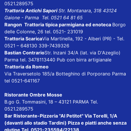
0521.289575
Trattoria Antichi Sapori
Str. Montanara, 318 43124
Gaione - Parma Tel. 0521 64 81 65
Rangon Trattoria tipica parmigiana ed enoteca
Borgo
delle Colonne, 26 tel. 0521- 231019
Trattoria Scarica
Via Martinella, 192 - Alberi (PR) - Tel.
0521 – 648130 339-7439326
Bastian Contrario
Str. Inzani 34/A (lat. via D'Azeglio)
Parma tel. 3478113440 Pub con birra artigianale
Trattoria da Romeo
Via Traversetolo 185/a Botteghino di Porporano Parma
tel 0521-641167
Ristorante Ombre Mosse
B.go G. Tommasini, 18 – 43121 PARMA Tel.
0521.289575
Bar Ristorante-Pizzeria "Al Petitot"
Via Torelli, 1/A
(davanti allo stadio Tardini) Pizza e piatti anche senza
glutine Tel. 0521-235594/22138