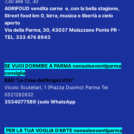
7,30 alle 12, 30
AGRIFOUD
vendita carne e, con la bella stagione,
Street food km 0, birra, musica e libertà a cielo
aperto
Via della Parma, 30, 43037 Mulazzano Ponte PR -
TEL. 333 474 8943
SE VUOI DORMIRE A PARMA nonsoloeventiparma
consiglia
B&B “La Casa dell’Angiol d’Or”
Vicolo Scutellari, 1 (Piazza Duomo) Parma Tel
0521282632
3534077589 (solo WhatsApp
PER LA TUA VOGLIA D’ARTE nonsoloeventiparma