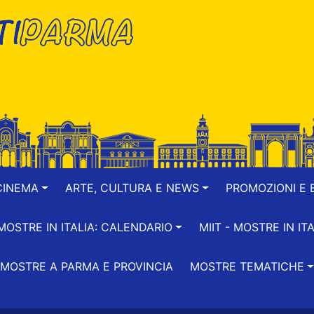
CINEMA
ARTE, CULTURA E NEWS
PROMOZIONI E B
-MOSTRE IN ITALIA: CALENDARIO
MIIT - MOSTRE IN ITA
MOSTRE A PARMA E PROVINCIA
MOSTRE TEMATICHE