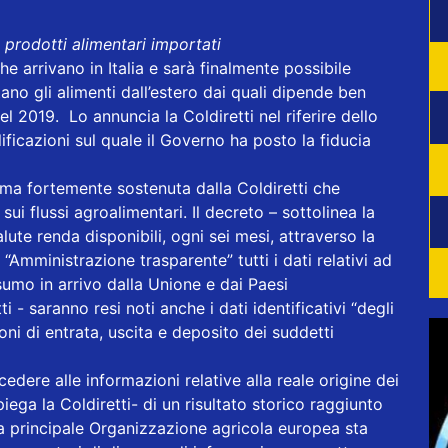
da prodotti alimentari importati
che arrivano in Italia e sarà finalmente possibile
no gli alimenti dall’estero dai quali dipende ben
 nel 2019. Lo annuncia la Coldiretti nel riferire dello
ificazioni sul quale il Governo ha posto la fiducia
rma fortemente sostenuta dalla Coldiretti che
i flussi agroalimentari. Il decreto – sottolinea la
alute renda disponibili, ogni sei mesi, attraverso la
 “Amministrazione trasparente” tutti i dati relativi ad
sumo in arrivo dalla Unione e dai Paesi
i - saranno resi noti anche i dati identificativi “degli
ni di entrata, uscita e deposito dei suddetti
cedere alle informazioni relative alla reale origine dei
piega la Coldiretti- di un risultato storico raggiunto
la principale Organizzazione agricola europea sta