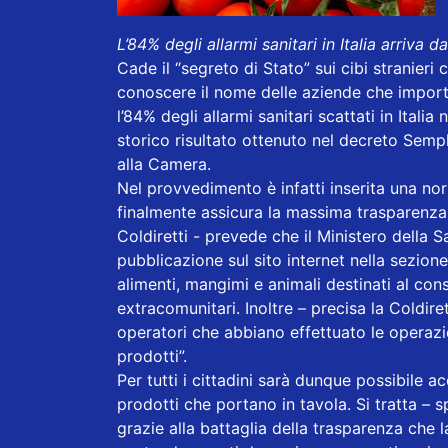
L’84% degli allarmi sanitari in Italia arriva 
Cade il “segreto di Stato” sui cibi stranieri 
conoscere il nome delle aziende che importa
l’84% degli allarmi sanitari scattati in Italia
storico risultato ottenuto nel decreto Sempl
alla Camera.
Nel provvedimento è infatti inserita una no
finalmente assicura la massima trasparenza su
Coldiretti - prevede che il Ministero della S
pubblicazione sul sito internet nella sezione
alimenti, mangimi e animali destinati al con
extracomunitari. Inoltre – precisa la Coldirett
operatori che abbiano effettuato le operazio
prodotti”.
Per tutti i cittadini sarà dunque possibile ac
prodotti che portano in tavola. Si tratta – s
grazie alla battaglia della trasparenza che 