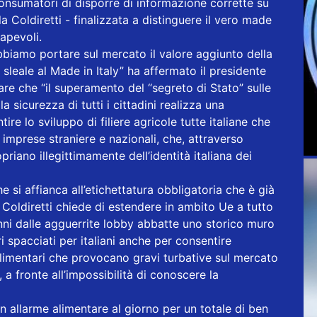
onsumatori di disporre di informazione corrette su
 Coldiretti - finalizzata a distinguere il vero made
sapevoli.
bbiamo portare sul mercato il valore aggiunto della
leale al Made in Italy” ha affermato il presidente
eare che “il superamento del “segreto di Stato” sulle
a sicurezza di tutti i cittadini realizza una
ire lo sviluppo di filiere agricole tutte italiane che
imprese straniere e nazionali, che, attraverso
opriano illegittimamente dell’identità italiana dei
 si affianca all’etichettatura obbligatoria che è già
la Coldiretti chiede di estendere in ambito Ue a tutto
nni dalle agguerrite lobby abbatte uno storico muro
ri spacciati per italiani anche per consentire
 alimentari che provocano gravi turbative sul mercato
a fronte all’impossibilità di conoscere la
 un allarme alimentare al giorno per un totale di ben