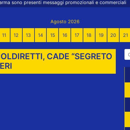
nti messaggi promozionali e commerciali
Agosto 2026
11
12
13
14
15
16
17
18
19
20
21
COLDIRETTI, CADE “SEGRETO
ERI