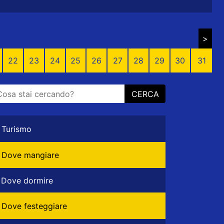
>
22
23
24
25
26
27
28
29
30
31
CERCA
Turismo
Dove mangiare
Dove dormire
Dove festeggiare