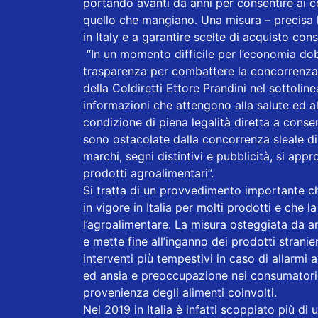
portando avanti da anni per consentire ai c
quello che mangiano. Una misura – precisa la
in Italy e a garantire scelte di acquisto con
“In un momento difficile per l’economia do
trasparenza per combattere la concorrenza s
della Coldiretti Ettore Prandini nel sottolin
informazioni che attengono alla salute ed all
condizione di piena legalità diretta a consent
sono ostacolate dalla concorrenza sleale di 
marchi, segni distintivi e pubblicità, si appr
prodotti agroalimentari”.
Si tratta di un provvedimento importante che
in vigore in Italia per molti prodotti e che 
l’agroalimentare. La misura osteggiata da a
e mette fine all’inganno dei prodotti stranie
interventi più tempestivi in caso di allarmi
ed ansia e preoccupazione nei consumatori, 
provenienza degli alimenti coinvolti.
Nel 2019 in Italia è infatti scoppiato più di