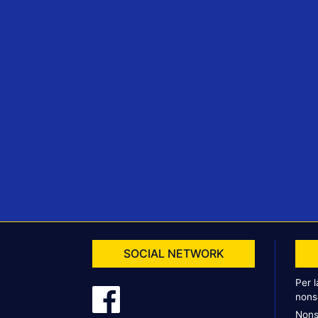
SOCIAL NETWORK
Per 
nons
Nons