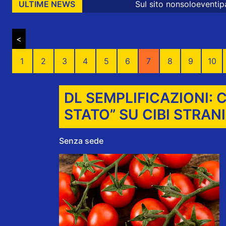
Sul sito nonsoloeventiparma sono prese
ULTIME NEWS
<
1
2
3
4
5
6
7
8
9
10
DL SEMPLIFICAZIONI: 
STATO” SU CIBI STRANI
Senza sede