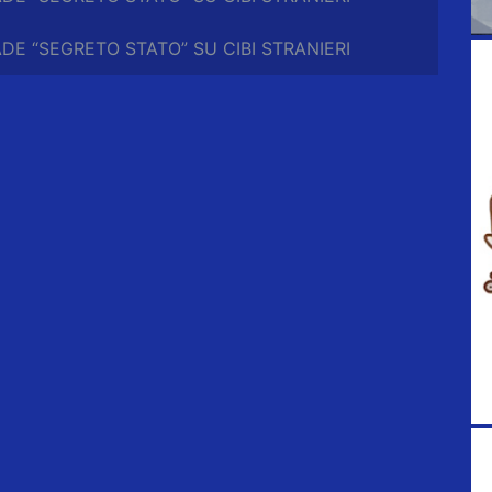
ADE “SEGRETO STATO” SU CIBI STRANIERI