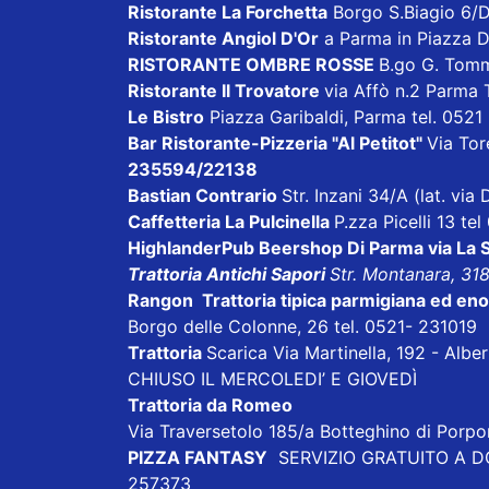
Ristorante La Forchetta
Borgo S.Biagio 6/
Ristorante Angiol D'Or
a Parma in Piazza D
RISTORANTE OMBRE ROSSE
B.go G. Tom
Ristorante Il Trovatore
via Affò n.2 Parma
Le Bistro
Piazza Garibaldi, Parma tel. 052
Bar Ristorante-Pizzeria "Al Petitot"
Via Tore
235594/22138
Bastian Contrario
Str. Inzani 34/A (lat. vi
Caffetteria La Pulcinella
P.zza Picelli 13 te
HighlanderPub Beershop Di Parma via La S
Trattoria Antichi Sapori
Str. Montanara, 31
Rangon Trattoria tipica parmigiana ed en
Borgo delle Colonne, 26 tel. 0521- 231019
Trattoria
Scarica Via Martinella, 192 - Albe
CHIUSO IL MERCOLEDI’ E GIOVEDÌ
Trattoria da Romeo
Via Traversetolo 185/a Botteghino di Porp
PIZZA FANTASY
SERVIZIO GRATUITO A DOM
257373