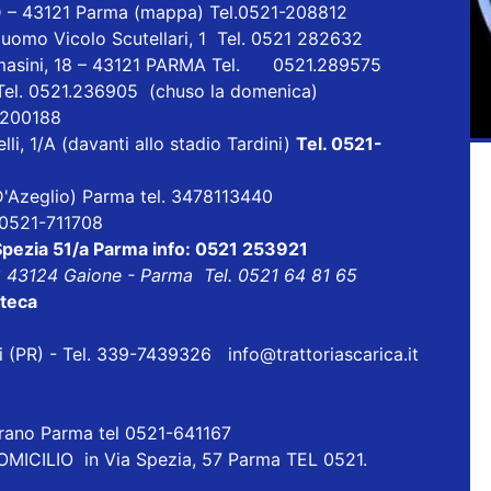
D – 43121 Parma (mappa) Tel.0521-208812
uomo Vicolo Scutellari, 1 Tel. 0521 282632
masini, 18 – 43121 PARMA Tel. 0521.289575
 Tel. 0521.236905 (chuso la domenica)
1 200188
lli, 1/A (davanti allo stadio Tardini)
Tel. 0521-
a D'Azeglio) Parma tel. 3478113440
l 0521-711708
pezia 51/a Parma info: 0521 253921
8 43124 Gaione - Parma Tel. 0521 64 81 65
oteca
ri (PR) - Tel. 339-7439326 info@trattoriascarica.it
orano Parma tel 0521-641167
ICILIO in Via Spezia, 57 Parma TEL 0521.