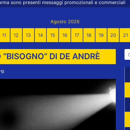
messaggi promozionali e commerciali
Agosto 2026
11
12
13
14
15
16
17
18
19
20
21
 “BISOGNO” DI DE ANDRÈ
ti