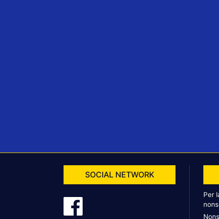
SOCIAL NETWORK
Per 
nons
Nons