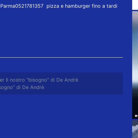
 Parma0521781357 pizza e hamburger fino a tardi
r Il nostro “bisogno” di De Andrè
isogno” di De Andrè