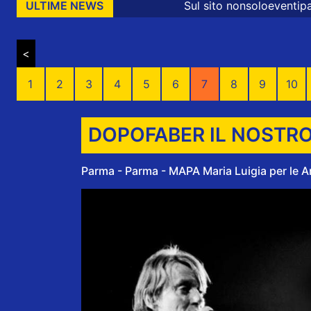
Sul sito nonsoloeventiparma sono presenti 
ULTIME NEWS
<
1
2
3
4
5
6
7
8
9
10
DOPOFABER IL NOSTRO
Parma - Parma - MAPA Maria Luigia per le Ar