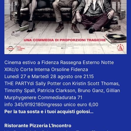
Cinema estivo a Fidenza Rassegna Esterno Notte
XIXc/o Corte Interna Orsoline Fidenza
Lunedì 27 e Martedì 28 agosto ore 21.15
THE PARTYdi Sally Potter con Kristin Scott Thomas,
Timothy Spall, Patricia Clarkson, Bruno Ganz, Gillian
Murphygenere Commediadurata 71
info 345/9192180ingresso unico euro 6,00
Per la tua sosta e i tuoi acquisti golosi…
Ristorante Pizzeria L'Incontro