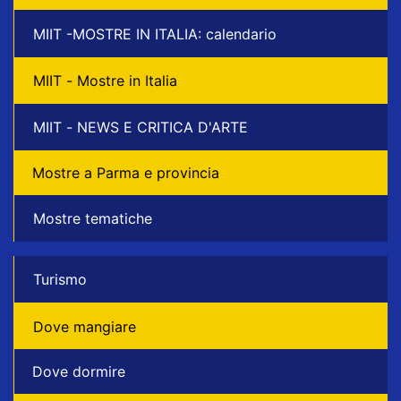
MIIT -MOSTRE IN ITALIA: calendario
MIIT - Mostre in Italia
MIIT - NEWS E CRITICA D'ARTE
Mostre a Parma e provincia
Mostre tematiche
Turismo
Dove mangiare
Dove dormire