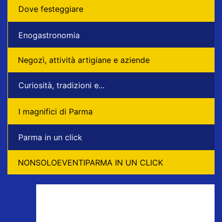
Dove festeggiare
Enogastronomia
Negozì, attività artigiane e aziende
Curiosità, tradizioni e...
I magnifici di Parma
Parma in un click
NONSOLOEVENTIPARMA IN UN CLICK