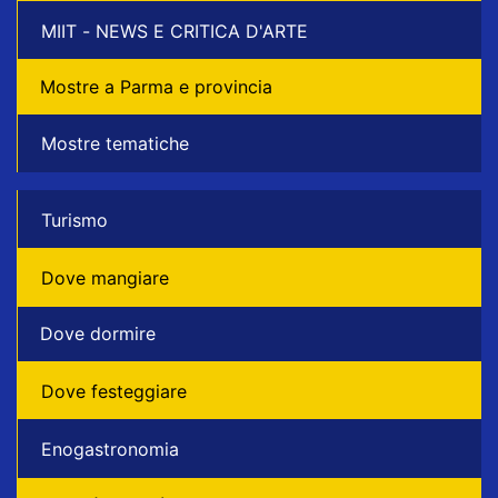
MIIT - NEWS E CRITICA D'ARTE
Mostre a Parma e provincia
Mostre tematiche
Turismo
Dove mangiare
Dove dormire
Dove festeggiare
Enogastronomia