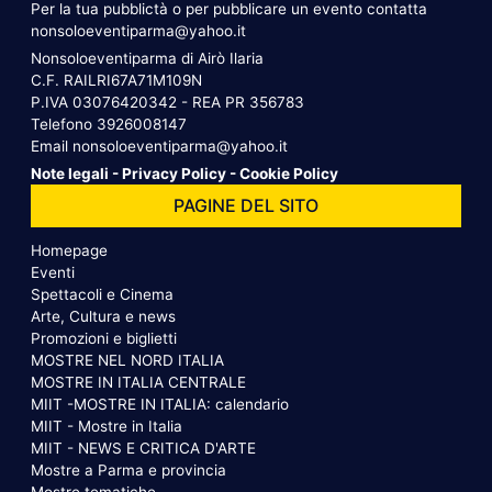
Per la tua pubblictà o per pubblicare un evento contatta
nonsoloeventiparma@yahoo.it
Nonsoloeventiparma di Airò Ilaria
C.F. RAILRI67A71M109N
P.IVA 03076420342 - REA PR 356783
Telefono
3926008147
Email
nonsoloeventiparma@yahoo.it
Note legali
-
Privacy Policy
-
Cookie Policy
PAGINE DEL SITO
Homepage
Eventi
Spettacoli e Cinema
Arte, Cultura e news
Promozioni e biglietti
MOSTRE NEL NORD ITALIA
MOSTRE IN ITALIA CENTRALE
MIIT -MOSTRE IN ITALIA: calendario
MIIT - Mostre in Italia
MIIT - NEWS E CRITICA D'ARTE
Mostre a Parma e provincia