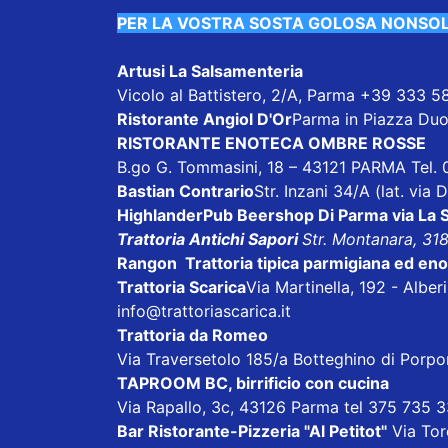
PER LA VOSTRA SOSTA GOLOSA NONSO
Artusi La Salsamenteria
Vicolo al Battistero, 2/A, Parma +39 333 
Ristorante Angiol D'Or
Parma in Piazza Duo
RISTORANTE ENOTECA OMBRE ROSSE
B.go G. Tommasini, 18 – 43121 PARMA Tel.
Bastian Contrario
Str. Inzani 34/A (lat. via
HighlanderPub Beershop
Di Parma via La 
Trattoria Antichi Sapori
Str. Montanara, 31
Rangon Trattoria tipica parmigiana ed en
Trattoria Scarica
Via Martinella, 192 - Albe
info@trattoriascarica.it
Trattoria da Romeo
Via Traversetolo 185/a Botteghino di Porp
TAPROOM BC, birrificio con cucina
Via Rapallo, 3c, 43126 Parma tel 375 735 
Bar Ristorante-Pizzeria "Al Petitot"
Via Tore