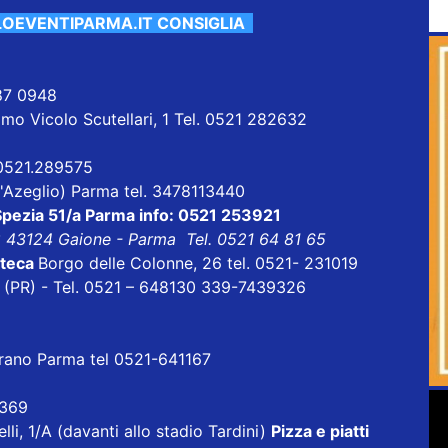
LOEVENTIPARMA.IT CONSIGLIA
587 0948
mo Vicolo Scutellari, 1 Tel. 0521 282632
 0521.289575
 D'Azeglio) Parma tel. 3478113440
Spezia 51/a Parma info: 0521 253921
8 43124 Gaione - Parma Tel. 0521 64 81 65
oteca
Borgo delle Colonne, 26 tel. 0521- 231019
ri (PR) - Tel. 0521 – 648130 339-7439326
orano Parma tel 0521-641167
3369
lli, 1/A (davanti allo stadio Tardini)
Pizza e piatti