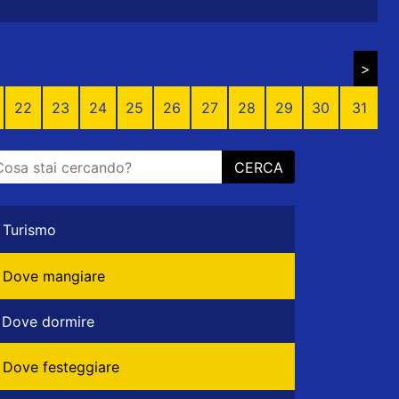
>
22
23
24
25
26
27
28
29
30
31
CERCA
Turismo
Dove mangiare
Dove dormire
Dove festeggiare