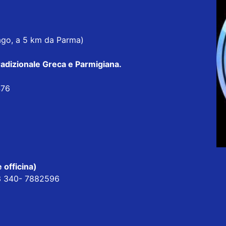
nago, a 5 km da Parma)
radizionale Greca e Parmigiana
.
476
 officina)
63 340- 7882596