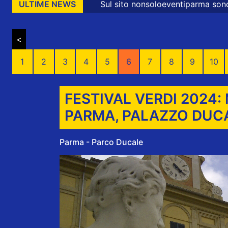
l sito nonsoloeventiparma sono presenti messaggi promozi
ULTIME NEWS
<
1
2
3
4
5
6
7
8
9
10
FESTIVAL VERDI 2024
PARMA, PALAZZO DUC
Parma - Parco Ducale