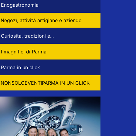
Enogastronomia
Negozì, attività artigiane e aziende
Curiosità, tradizioni e...
I magnifici di Parma
Parma in un click
NONSOLOEVENTIPARMA IN UN CLICK