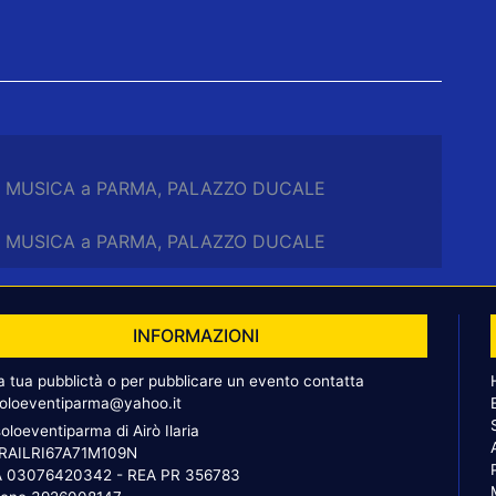
 IN MUSICA a PARMA, PALAZZO DUCALE
 IN MUSICA a PARMA, PALAZZO DUCALE
INFORMAZIONI
la tua pubblictà o per pubblicare un evento contatta
oloeventiparma@yahoo.it
oloeventiparma di Airò Ilaria
 RAILRI67A71M109N
A 03076420342 - REA PR 356783