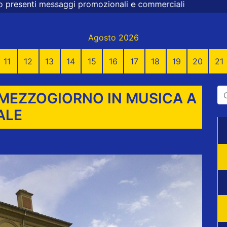
onali e commerciali
Agosto 2026
11
12
13
14
15
16
17
18
19
20
21
: MEZZOGIORNO IN MUSICA A
ALE