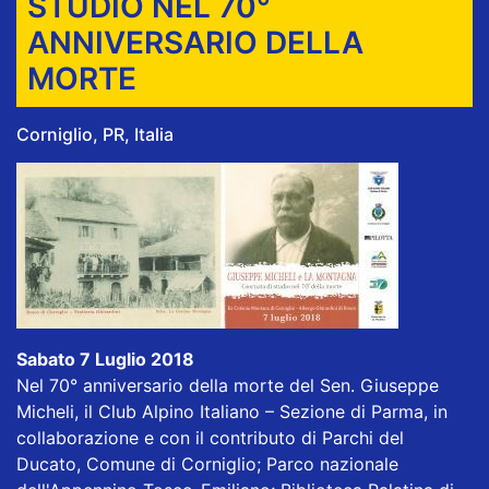
STUDIO NEL 70°
ANNIVERSARIO DELLA
MORTE
Corniglio, PR, Italia
Sabato 7 Luglio 2018
Nel 70° anniversario della morte del Sen. Giuseppe
Micheli, il Club Alpino Italiano – Sezione di Parma, in
collaborazione e con il contributo di Parchi del
Ducato, Comune di Corniglio; Parco nazionale