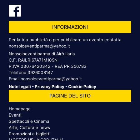
INFORMAZIONI
Per la tua pubblictà o per pubblicare un evento contatta
nonsoloeventiparma@yahoo.it
Nonsoloeventiparma di Airò Ilaria
C.F. RAILRI67A71M109N
P.IVA 03076420342 - REA PR 356783
Telefono
3926008147
Email
nonsoloeventiparma@yahoo.it
Note legali
-
Privacy Policy
-
Cookie Policy
PAGINE DEL SITO
Homepage
Eventi
Spettacoli e Cinema
Arte, Cultura e news
Promozioni e biglietti
MOSTRE NEL NORD ITALIA