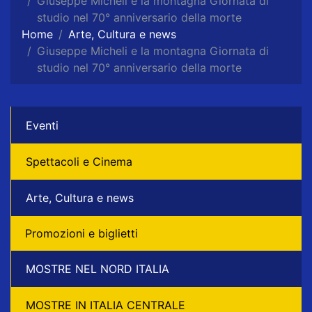
Giuseppe Micheli e la montagna Giornata di
studio nel 70° anniversario della morte
Home
Arte, Cultura e news
Giuseppe Micheli e la montagna Giornata di
studio nel 70° anniversario della morte
Eventi
Spettacoli e Cinema
Arte, Cultura e news
Promozioni e biglietti
MOSTRE NEL NORD ITALIA
MOSTRE IN ITALIA CENTRALE