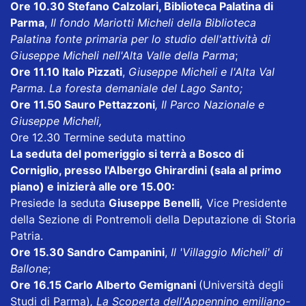
Ore 10.30 Stefano Calzolari, Biblioteca Palatina di
Parma
,
Il fondo Mariotti Micheli della Biblioteca
Palatina fonte primaria per lo studio dell'attività di
Giuseppe Micheli nell'Alta Valle della Parma
;
Ore 11.10 Italo Pizzati
,
Giuseppe Micheli e l'Alta Val
Parma. La foresta demaniale del Lago Santo;
Ore 11.50 Sauro Pettazzoni
, Il Parco Nazionale e
Giuseppe Micheli,
Ore 12.30 Termine seduta mattino
La seduta del pomeriggio si terrà a Bosco di
Corniglio, presso l'Albergo Ghirardini (sala al primo
piano) e inizierà alle ore 15.00:
Presiede la seduta
Giuseppe Benelli,
Vice Presidente
della Sezione di Pontremoli della Deputazione di Storia
Patria.
Ore 15.30 Sandro Campanini
,
Il 'Villaggio Micheli' di
Ballone
;
Ore 16.15 Carlo Alberto Gemignani
(Università degli
Studi di Parma)
, La Scoperta dell'Appennino emiliano-