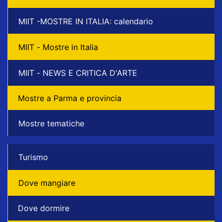
MIIT -MOSTRE IN ITALIA: calendario
MIIT - Mostre in Italia
MIIT - NEWS E CRITICA D'ARTE
Mostre a Parma e provincia
Mostre tematiche
Turismo
Dove mangiare
Dove dormire