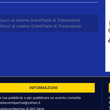
Gucci al cinema Grand'Italia di Traversetolo
Gucci al cinema Grand'Italia di Traversetolo
INFORMAZIONI
la tua pubblictà o per pubblicare un evento contatta
oloeventiparma@yahoo.it
oloeventiparma di Airò Ilaria