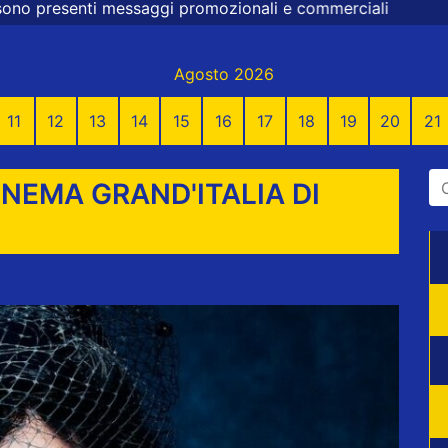
omozionali e commerciali
Agosto 2026
11
12
13
14
15
16
17
18
19
20
21
NEMA GRAND'ITALIA DI