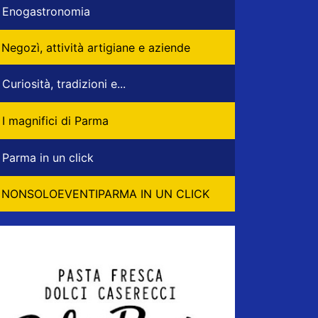
Enogastronomia
Negozì, attività artigiane e aziende
Curiosità, tradizioni e...
I magnifici di Parma
Parma in un click
NONSOLOEVENTIPARMA IN UN CLICK