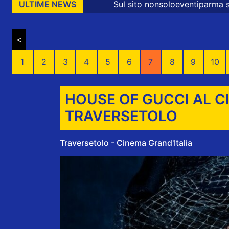
Sul sito nonsoloeventiparma sono presenti messaggi pr
ULTIME NEWS
<
1
2
3
4
5
6
7
8
9
10
HOUSE OF GUCCI AL CI
TRAVERSETOLO
Traversetolo - Cinema Grand'Italia