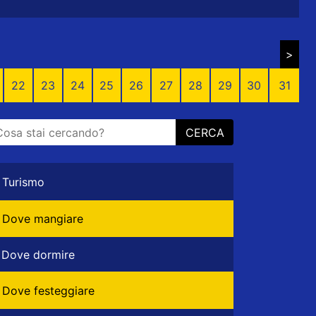
>
22
23
24
25
26
27
28
29
30
31
CERCA
Turismo
Dove mangiare
Dove dormire
Dove festeggiare