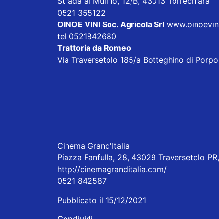
Strada al Mulino, 12/B, 43013 Torrechiara
0521 355122
OINOE VINI Soc. Agricola Srl
www.oinoevini.
tel 0521842680
Trattoria da Romeo
Via Traversetolo 185/a Botteghino di Porp
Cinema Grand'Italia
Piazza Fanfulla, 28, 43029 Traversetolo PR, 
http://cinemagranditalia.com/
0521 842587
Pubblicato il 15/12/2021
Condividi