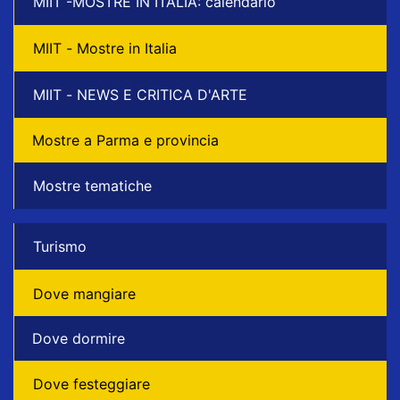
MIIT -MOSTRE IN ITALIA: calendario
MIIT - Mostre in Italia
MIIT - NEWS E CRITICA D'ARTE
Mostre a Parma e provincia
Mostre tematiche
Turismo
Dove mangiare
Dove dormire
Dove festeggiare