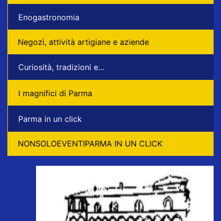
Enogastronomia
Negozì, attività artigiane e aziende
Curiosità, tradizioni e...
I magnifici di Parma
Parma in un click
NONSOLOEVENTIPARMA IN UN CLICK