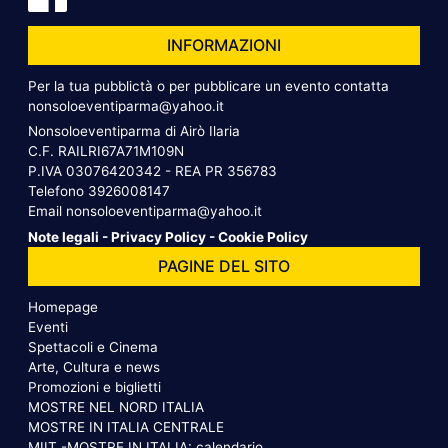
INFORMAZIONI
Per la tua pubblictà o per pubblicare un evento contatta
nonsoloeventiparma@yahoo.it
Nonsoloeventiparma di Airò Ilaria
C.F. RAILRI67A71M109N
P.IVA 03076420342 - REA PR 356783
Telefono
3926008147
Email
nonsoloeventiparma@yahoo.it
Note legali
-
Privacy Policy
-
Cookie Policy
PAGINE DEL SITO
Homepage
Eventi
Spettacoli e Cinema
Arte, Cultura e news
Promozioni e biglietti
MOSTRE NEL NORD ITALIA
MOSTRE IN ITALIA CENTRALE
MIIT -MOSTRE IN ITALIA: calendario