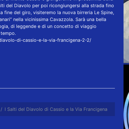
ti del Diavolo per poi ricongiungersi alla strada fino
la fine del giro, visiteremo la nuova birreria Le Spine,
ari” nella vicinissima Cavazzola. Sarà una bella
logia, di leggende e di un concetto di viaggio
 tempo.
-diavolo-di-cassio-e-la-via-francigena-2-2/
I Salti del Diavolo di Cassio e la Via Francigena