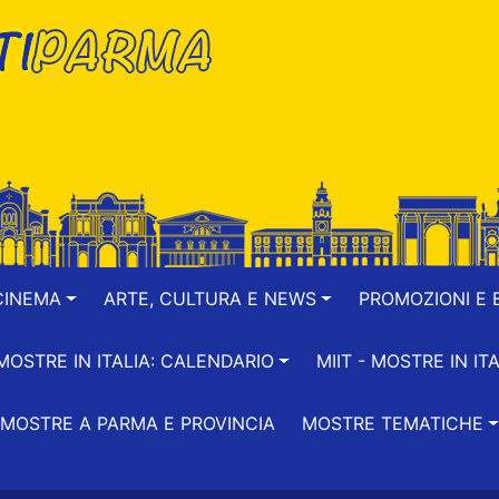
CINEMA
ARTE, CULTURA E NEWS
PROMOZIONI E B
-MOSTRE IN ITALIA: CALENDARIO
MIIT - MOSTRE IN ITA
MOSTRE A PARMA E PROVINCIA
MOSTRE TEMATICHE