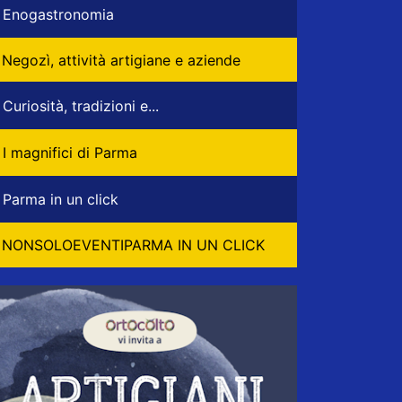
Enogastronomia
Negozì, attività artigiane e aziende
Curiosità, tradizioni e...
I magnifici di Parma
Parma in un click
NONSOLOEVENTIPARMA IN UN CLICK