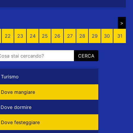
>
22
23
24
25
26
27
28
29
30
31
CERCA
Turismo
Dove mangiare
Dove dormire
Dove festeggiare