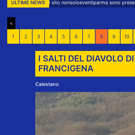
ito nonsoloeventiparma sono presenti messaggi promoziona
ULTIME NEWS
<
1
2
3
4
5
6
7
8
9
10
I SALTI DEL DIAVOLO DI
FRANCIGENA
Calestano