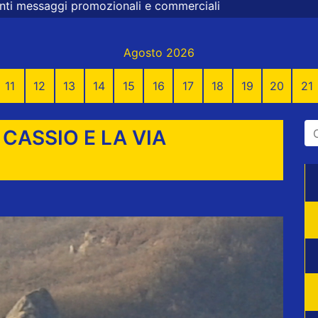
li e commerciali
Agosto 2026
11
12
13
14
15
16
17
18
19
20
21
 CASSIO E LA VIA