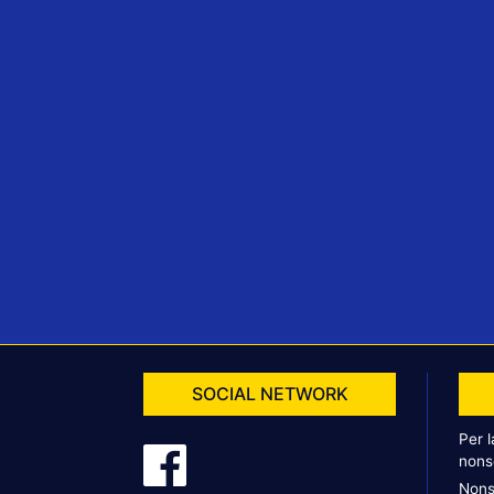
SOCIAL NETWORK
Per 
nons
Nons