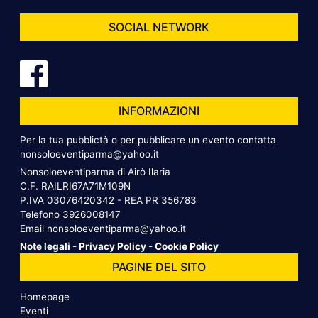
SOCIAL NETWORK
INFORMAZIONI
Per la tua pubblictà o per pubblicare un evento contatta
nonsoloeventiparma@yahoo.it
Nonsoloeventiparma di Airò Ilaria
C.F. RAILRI67A71M109N
P.IVA 03076420342 - REA PR 356783
Telefono
3926008147
Email
nonsoloeventiparma@yahoo.it
Note legali
-
Privacy Policy
-
Cookie Policy
PAGINE DEL SITO
Homepage
Eventi