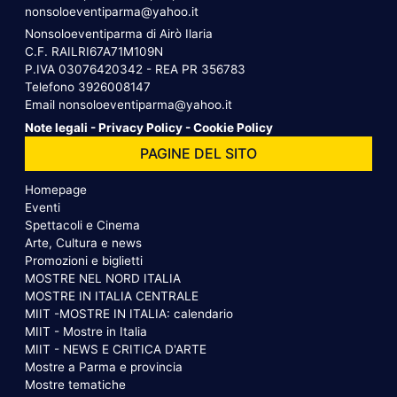
nonsoloeventiparma@yahoo.it
Nonsoloeventiparma di Airò Ilaria
C.F. RAILRI67A71M109N
P.IVA 03076420342 - REA PR 356783
Telefono
3926008147
Email
nonsoloeventiparma@yahoo.it
Note legali
-
Privacy Policy
-
Cookie Policy
PAGINE DEL SITO
Homepage
Eventi
Spettacoli e Cinema
Arte, Cultura e news
Promozioni e biglietti
MOSTRE NEL NORD ITALIA
MOSTRE IN ITALIA CENTRALE
MIIT -MOSTRE IN ITALIA: calendario
MIIT - Mostre in Italia
MIIT - NEWS E CRITICA D'ARTE
Mostre a Parma e provincia
Mostre tematiche