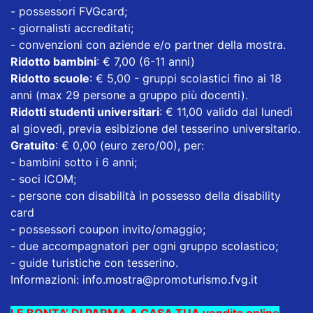
- possessori FVGcard;
- giornalisti accreditati;
- convenzioni con aziende e/o partner della mostra.
Ridotto bambini
: € 7,00 (6-11 anni)
Ridotto scuole
: € 5,00 - gruppi scolastici fino ai 18
anni (max 29 persone a gruppo più docenti).
Ridotti studenti universitari
: € 11,00 valido dal lunedì
al giovedì, previa esibizione del tesserino universitario.
Gratuito
: € 0,00 (euro zero/00), per:
- bambini sotto i 6 anni;
- soci ICOM;
- persone con disabilità in possesso della disability
card
- possessori coupon invito/omaggio;
- due accompagnatori per ogni gruppo scolastico;
- guide turistiche con tesserino.
Informazioni:
info.mostra@promoturismo.fvg.it
LE BONTA’ DI PARMA A CASA TUA vendita online