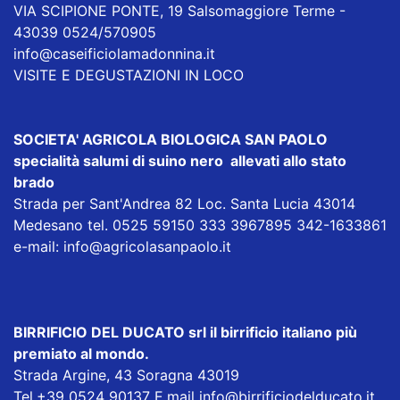
VIA SCIPIONE PONTE, 19 Salsomaggiore Terme -
43039 0524/570905
info@caseificiolamadonnina.it
VISITE E DEGUSTAZIONI IN LOCO
SOCIETA' AGRICOLA BIOLOGICA SAN PAOLO
specialità salumi di suino nero allevati allo stato
brado
Strada per Sant'Andrea 82 Loc. Santa Lucia 43014
Medesano tel. 0525 59150 333 3967895 342-1633861
e-mail:
info@agricolasanpaolo.it
BIRRIFICIO DEL DUCATO srl
il birrificio italiano più
premiato al mondo.
Strada Argine, 43 Soragna 43019
Tel.+39 0524 90137 E.mail
info@birrificiodelducato.it