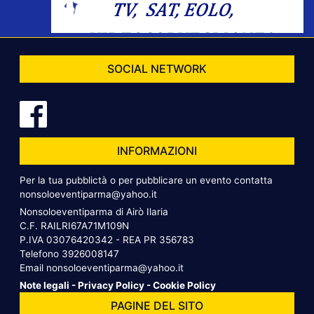
SOCIAL NETWORK
INFORMAZIONI
Per la tua pubblictà o per pubblicare un evento contatta
nonsoloeventiparma@yahoo.it
Nonsoloeventiparma di Airò Ilaria
C.F. RAILRI67A71M109N
P.IVA 03076420342 - REA PR 356783
Telefono
3926008147
Email
nonsoloeventiparma@yahoo.it
Note legali
-
Privacy Policy
-
Cookie Policy
PAGINE DEL SITO