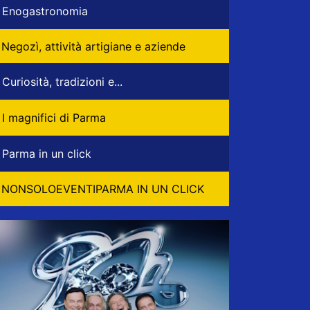
Enogastronomia
Negozì, attività artigiane e aziende
Curiosità, tradizioni e...
I magnifici di Parma
Parma in un click
NONSOLOEVENTIPARMA IN UN CLICK