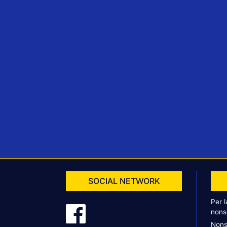
SOCIAL NETWORK
Per 
nons
Nons