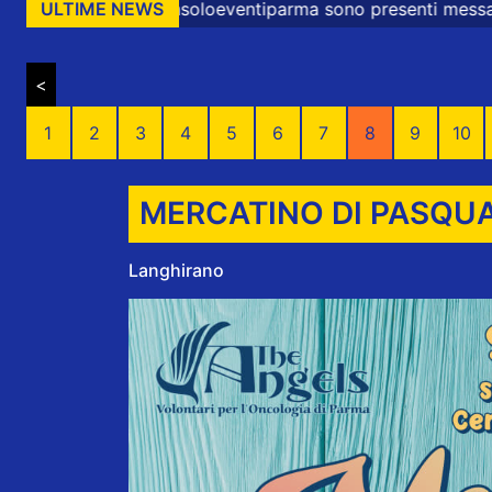
entiparma sono presenti messaggi promozionali e commerci
ULTIME NEWS
<
1
2
3
4
5
6
7
8
9
10
MERCATINO DI PASQU
Langhirano