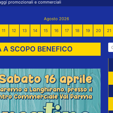
ali
Agosto 2026
11
12
13
14
15
16
17
18
19
20
21
A A SCOPO BENEFICO