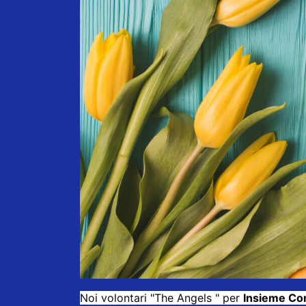
Noi volontari "The Angels " per
Insieme Con