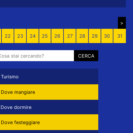
>
22
23
24
25
26
27
28
29
30
31
CERCA
Turismo
Dove mangiare
Dove dormire
Dove festeggiare