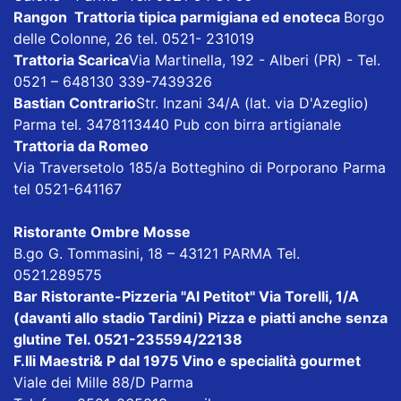
Rangon Trattoria tipica parmigiana ed enoteca
Borgo
delle Colonne, 26 tel. 0521- 231019
Trattoria Scarica
Via Martinella, 192 - Alberi (PR) - Tel.
0521 – 648130 339-7439326
Bastian Contrario
Str. Inzani 34/A (lat. via D'Azeglio)
Parma tel. 3478113440 Pub con birra artigianale
Trattoria da Romeo
Via Traversetolo 185/a Botteghino di Porporano Parma
tel 0521-641167
Ristorante Ombre Mosse
B.go G. Tommasini, 18 – 43121 PARMA Tel.
0521.289575
Bar Ristorante-Pizzeria "Al Petitot"
Via Torelli, 1/A
(davanti allo stadio Tardini) Pizza e piatti anche senza
glutine Tel. 0521-235594/22138
F.lli Maestri& P dal 1975
Vino e specialità gourmet
Viale dei Mille 88/D Parma